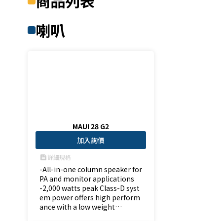
商品列表
喇叭
MAUI 28 G2
加入詢價
詳細規格
feed
-All-in-one column speaker for 
PA and monitor applications

-2,000 watts peak Class-D syst
em power offers high perform
ance with a low weight

-Powerful bass reproduction w