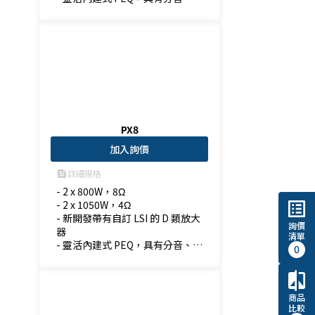
波器，延遲與限制器功能
PX8
加入詢價
詳細規格
feed
- 2 x 800W，8Ω

list_alt
- 2 x 1050W，4Ω

- 新開發帶有自訂 LSI 的 D 類放大
詢價
器

清單
- 靈活內建式 PEQ，具有分音、濾
0
波器，延遲與限制器功能
compare
商品
比較