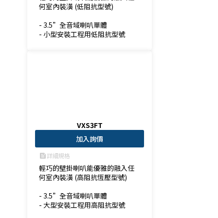
何室內裝潢 (低阻抗型號)

- 3.5”全音域喇叭單體

- 小型安裝工程用低阻抗型號
VXS3FT
加入詢價
詳細規格
feed
輕巧的壁掛喇叭能優雅的融入任
何室內裝潢 (高阻抗恆壓型號)

- 3.5”全音域喇叭單體

- 大型安裝工程用高阻抗型號