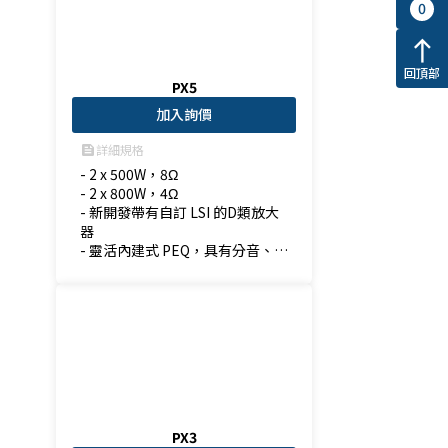
0
north
回頂部
PX5
加入詢價
詳細規格
feed
- 2 x 500W，8Ω

- 2 x 800W，4Ω

- 新開發帶有自訂 LSI 的D類放大
器

- 靈活內建式 PEQ，具有分音、濾
波器，延遲與限制器功能
PX3