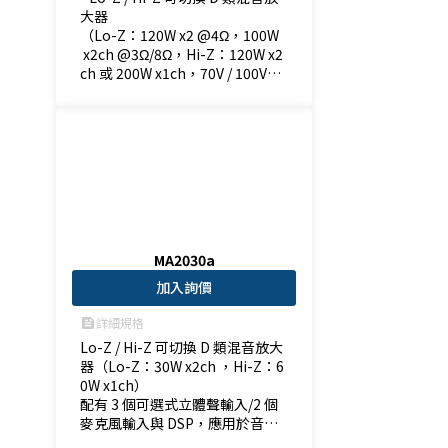
大器

（Lo-Z：120W x2 @4Ω，100W
 x2ch @3Ω/8Ω，Hi-Z：120W x2
ch 或 200W x1ch，70V / 100V）

- 每組線路輸入配有 1 個立體聲/2
 個單聲道

- 能與 MA2120 混音放大器結合
MA2030a
加入詢價
詳細規格
feed
Lo-Z / Hi-Z 可切換 D 類混音放大
器（Lo-Z：30W x2ch ，Hi-Z：6
0W x1ch）

配有 3 個可選式立體聲輸入/2 個
麥克風輸入與 DSP，應用於音樂
播放和麥克風音質優化功能。
