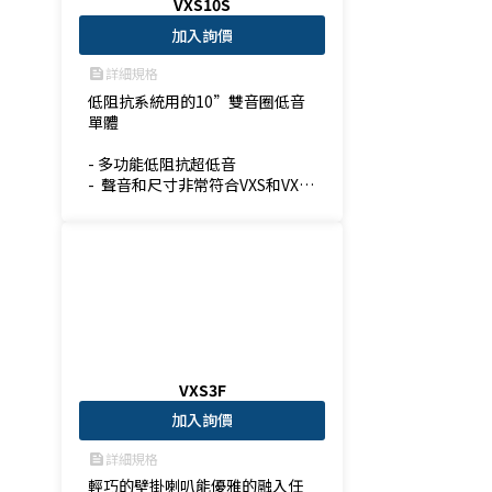
VXS10S
加入詢價
詳細規格
feed
低阻抗系統用的10”雙音圈低音
單體

- 多功能低阻抗超低音

-  聲音和尺寸非常符合VXS和VXC
系列
VXS3F
加入詢價
詳細規格
feed
輕巧的壁掛喇叭能優雅的融入任