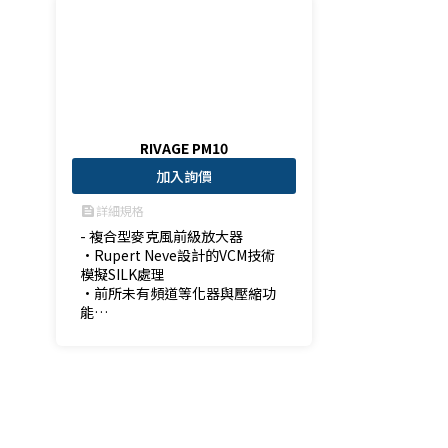
RIVAGE PM10
加入詢價
詳細規格
feed
- 複合型麥克風前級放大器

•Rupert Neve設計的VCM技術
模擬SILK處理

•前所未有頻道等化器與壓縮功
能

•完鍪的Yamaha選擇聲道(Selec
ted Channel)介面