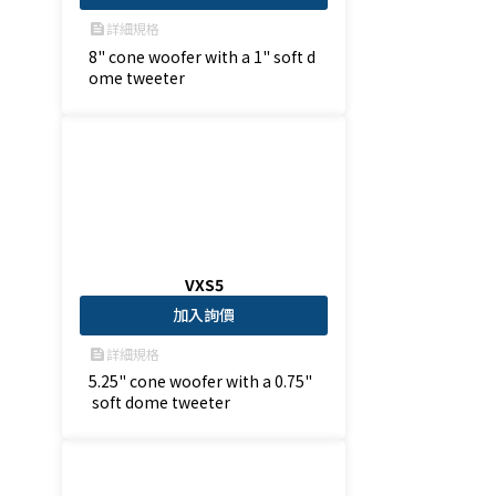
詳細規格
feed
8" cone woofer with a 1" soft d
ome tweeter
VXS5
加入詢價
詳細規格
feed
5.25" cone woofer with a 0.75"
 soft dome tweeter