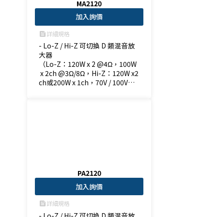
MA2120
加入詢價
詳細規格
feed
- Lo-Z / Hi-Z 可切換 D 類混音放
大器

（Lo-Z：120W x 2 @4Ω，100W
 x 2ch @3Ω/8Ω，Hi-Z：120W x2
ch或200W x 1ch，70V / 100V）

- 配有 6 個麥克風/每組線路輸入

- 2 個立體聲輸入和功能強大的 D
SP
PA2120
加入詢價
詳細規格
feed
- Lo-Z / Hi-Z 可切換 D 類混音放