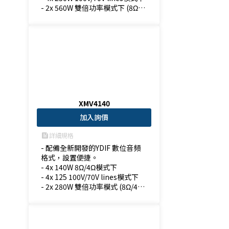
- 2x 560W 雙倍功率模式下 (8Ω/4
Ω)模式下
XMV4140
加入詢價
詳細規格
feed
- 配備全新開發的YDIF 數位音頻
格式，設置便捷。

- 4x 140W 8Ω/4Ω模式下

- 4x 125 100V/70V lines模式下

- 2x 280W 雙倍功率模式 (8Ω/4Ω)
模式下