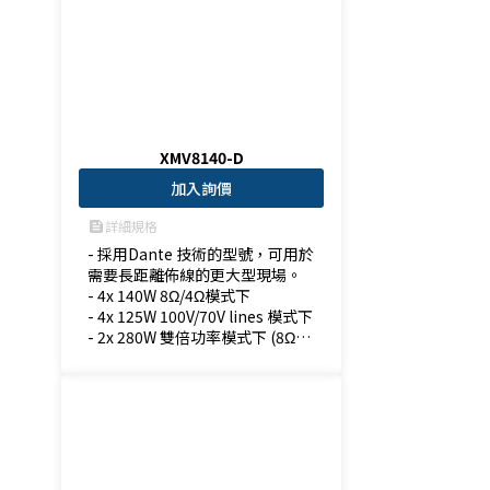
XMV8140-D
加入詢價
詳細規格
feed
- 採用Dante 技術的型號，可用於
需要長距離佈線的更大型現場。

- 4x 140W 8Ω/4Ω模式下

- 4x 125W 100V/70V lines 模式下

- 2x 280W 雙倍功率模式下 (8Ω/4
Ω)模式下