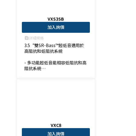
VXS3SB
加入詢價
詳細規格
feed
3.5“雙SR-Bass™超低音適用於
高阻抗和低阻抗系統

- 多功能超低音能相容低阻抗和高
阻抗系統

- 聲音和大小理想地與VXS1ML相
匹配
VXC8
加入詢價