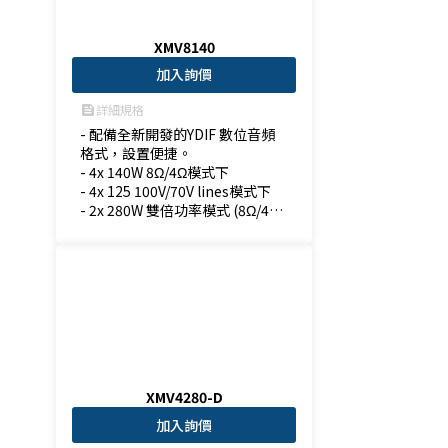
XMV8140
加入詢價
詳細規格
feed
- 配備全新開發的YDIF 數位音頻
格式，設置便捷。

- 4x 140W 8Ω/4Ω模式下

- 4x 125 100V/70V lines模式下

- 2x 280W 雙倍功率模式 (8Ω/4Ω)
模式下
XMV4280-D
加入詢價