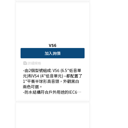
ith 2 x 8" woofers

-Balanced mids thanks to the
 16 x 3" full-range speakers
VS6
加入詢價
詳細規格
feed
-由2個型號組成: VS6 (6.5"低音單
元)和VS4 (4"低音單元) –都配置了
1"平衡半球形高音頭，外觀黑白
兩色可選。 

-防水結構符合戶外用途的IEC605
29 IPX3等〜要求 

-室內安裝變壓器允許其作為70V
或100V分佈式音響系統使用。

-專用的鋼製U型架可以實現水平
和垂直安裝。 