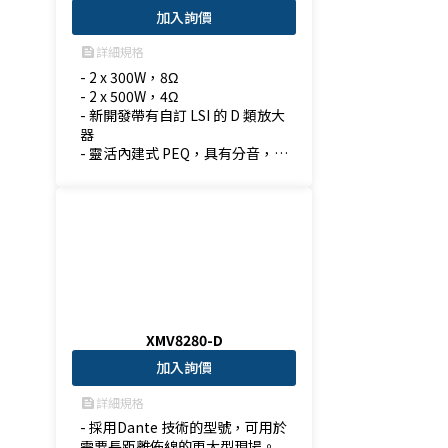
加入詢價
詳細規格
feed
- 2 x 300W，8Ω

- 2 x 500W，4Ω

- 新開發帶有自訂 LSI 的 D 類放大
器

- 靈活內建式 PEQ，具有分音，濾
波器，延遲與限制器功能
XMV8280-D
加入詢價
詳細規格
feed
- 採用Dante 技術的型號，可用於
需要長距離佈線的更大型現場。
