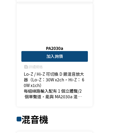
- 易於安裝，使用介面簡易，能輕
易操作
PA2030a
加入詢價
詳細規格
feed
Lo-Z / Hi-Z 可切換 D 類混音放大
器（Lo-Z：30W x2ch，Hi-Z： 6
0W x1ch） 

每組線路輸入配有 1 個立體聲/2
 個單聲道，能與 MA2030a 混音
放大器結合

- 易於安裝，使用介面簡易，能輕
混音機
易操作