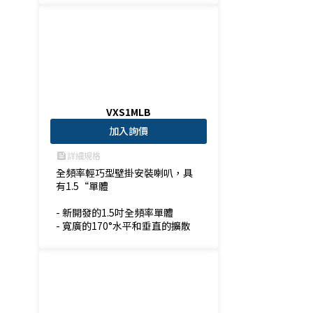
VXS1MLB
加入詢價
詳細規格
feed
全頻率輕巧型壁掛安裝喇叭，具
有1.5“單體

- 新開發的1.5吋全頻率單體

- 寬廣的170°水平和垂直的擴散