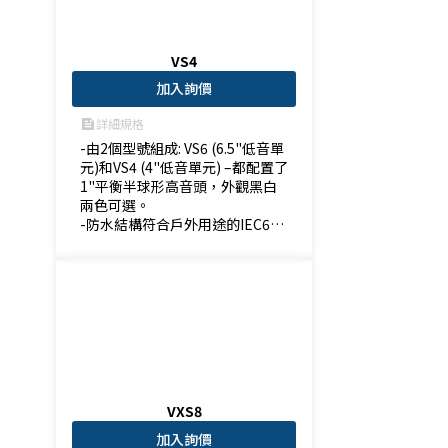
VS4
加入詢價
詳細規格
feed
-由2個型號組成: VS6 (6.5"低音單
元)和VS4 (4"低音單元) –都配置了
1"平衡半球形高音頭，外觀黑白
兩色可選。 

-防水結構符合戶外用途的IEC605
29 IPX3等〜要求 

-室內安裝變壓器允許其作為70V
或100V分佈式音響系統使用。

-專用的鋼製U型架可以實現水平
和垂直安裝。 
VXS8
加入詢價