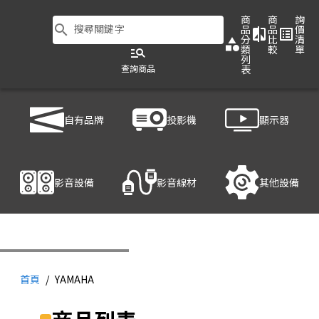
商
商
詢
search
搜尋關鍵字
品
品
價
compare
list_alt
分
比
清
category
類
較
單
manage_search
列
查詢商品
表
自有品牌
投影機
顯示器
影音設備
影音線材
其他設備
首頁
/
YAMAHA
YAMAHA