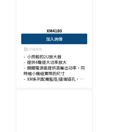
XM4180
加入詢價
詳細規格
feed
-  小而輕的2U放大器

-  提供4聲道大功率放大

-  開關電源能提供高輸出功率，同
時縮小機組實際的尺寸

-  XM系列配備監控/遠端插孔，允
許從遠端連接外部設備