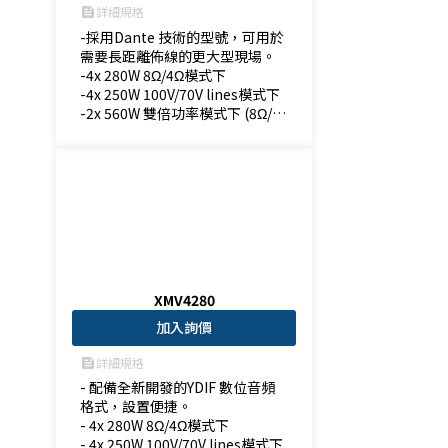
詳細規格
feed
-採用Dante 技術的型號，可用於
需要長距離佈線的更大型現場。

-4x 280W 8Ω/4Ω模式下

-4x 250W 100V/70V lines模式下

-2x 560W 雙倍功率模式下 (8Ω/4
Ω)模式下
XMV4280
加入詢價
詳細規格
feed
- 配備全新開發的YDIF 數位音頻
格式，設置便捷。

- 4x 280W 8Ω/4Ω模式下

- 4x 250W 100V/70V lines模式下
