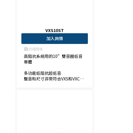
VXS10ST
加入詢價
詳細規格
feed
高阻抗系統用的10”雙音圈低音
單體

多功能低阻抗超低音

聲音和尺寸非常符合VXS和VXC系
列