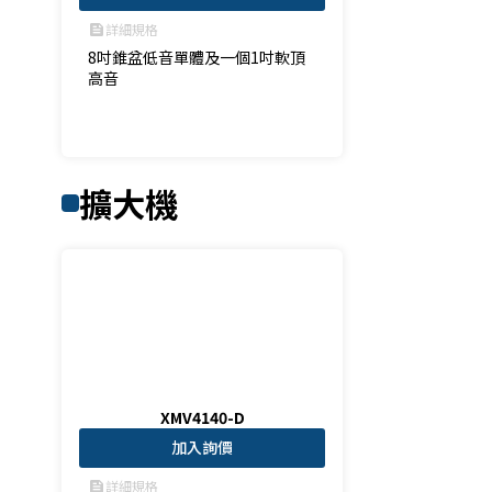
詳細規格
feed
8吋錐盆低音單體及一個1吋軟頂
高音

擴大機
XMV4140-D
加入詢價
詳細規格
feed