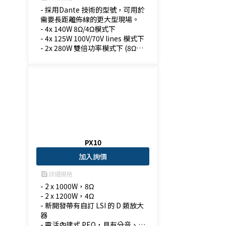
- 採用Dante 技術的型號，可用於
需要長距離佈線的更大型現場。

- 4x 140W 8Ω/4Ω模式下

- 4x 125W 100V/70V lines 模式下

- 2x 280W 雙倍功率模式下 (8Ω/4
Ω)模式下
PX10
加入詢價
詳細規格
feed
- 2 x 1000W，8Ω

- 2 x 1200W，4Ω

- 新開發帶有自訂 LSI 的 D 類放大
器

- 靈活內建式 PEQ，具有分音、濾