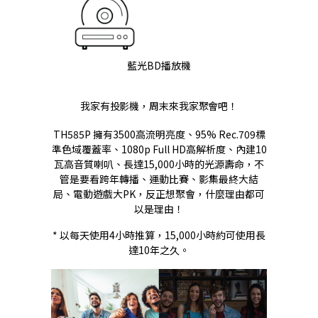
藍光BD播放機
我家有投影機，周末來我家聚會吧！
TH585P 擁有3500高流明亮度、95% Rec.709標
準色域覆蓋率、1080p Full HD高解析度、內建10
瓦高音質喇叭、長達15,000小時的光源壽命，不
管是要看跨年轉播、運動比賽、影集最終大結
局、電動遊戲大PK，反正想聚會，什麼理由都可
以是理由！
* 以每天使用4小時推算，15,000小時約可使用長
達10年之久。