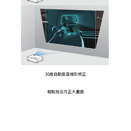
30度自動垂直梯形修正
輕鬆投出方正大畫面