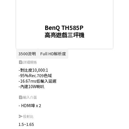
BenQ TH585P
高亮遊戲三坪機
3500流明
Full HD解析度
詳細規格
feed
-對比度10,000:1

-95%Rec.709色域

-16.67ms低輸入延遲

-內建10W喇叭
輸入介面
feed
- HDMI埠 x 2
投射比
send
1.5~1.65