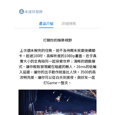
download_for_offline
未提供型錄
產品介紹
詳細規格
打開你的娛樂視野
上次還未解完的任務，迫不及待周末就要接續關
卡。超過100吋、高解析度的1080p畫面，近乎真
實大小的主角陪同一起探索世界；清晰的遊戲模
式，讓你輕鬆發現藏在暗處的敵人。16ms的低輸
入延遲，讓你的出手動作就是比人快。3500的高
流明亮度，讓你可以從白天到黑夜，與好友一起
打Game一整天。