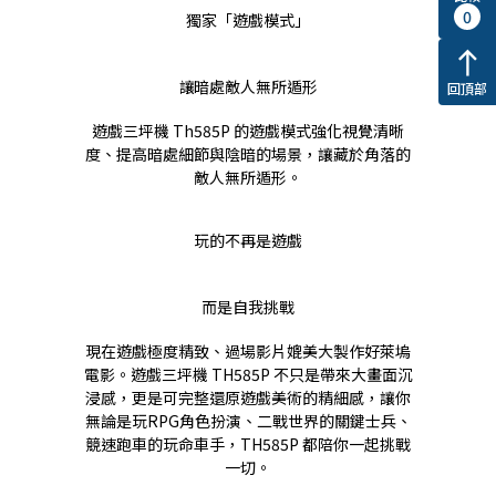
0
獨家「遊戲模式」
north
讓暗處敵人無所遁形
回頂部
遊戲三坪機 Th585P 的遊戲模式強化視覺清晰
度、提高暗處細節與陰暗的場景，讓藏於角落的
敵人無所遁形。
玩的不再是遊戲
而是自我挑戰
現在遊戲極度精致、過場影片媲美大製作好萊塢
電影。遊戲三坪機 TH585P 不只是帶來大畫面沉
浸感，更是可完整還原遊戲美術的精細感，讓你
無論是玩RPG角色扮演、二戰世界的關鍵士兵、
競速跑車的玩命車手，TH585P 都陪你一起挑戰
一切。