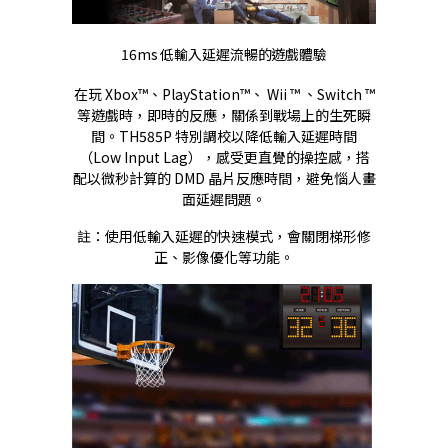
16ms 低輸入延遲流暢的遊戲體驗
在玩 Xbox™、PlayStation™、 Wii ™ 、Switch ™
等遊戲時，即時的反應，關係到戰場上的生死瞬
間。TH585P 特別調校以降低輸入延遲時間
（Low Input Lag），感受更直覺的操控感，搭
配以微秒計算的 DMD 晶片反應時間，避免惱人畫
面延遲問題。
註：使用低輸入延遲的快速模式，會關閉梯形修
正、影像優化等功能。