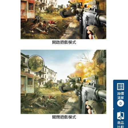
開啟遊戲模式
list_alt
詢價
清單
0
compare
關閉遊戲模式
商品
比較