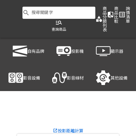
商
商
詢
search
搜尋關鍵字
品
品
價
compare
list_alt
分
比
清
category
類
較
單
manage_search
列
查詢商品
表
商品列表
/
投影機
/
家用投影機
/
BenQ TH585P
自有品牌
投影機
顯示器
產品細節
影音設備
影音線材
其他設備
投影距離計算
launch