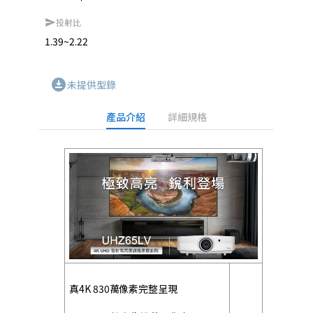
投射比
send
1.39~2.22
download_for_offline
未提供型錄
產品介紹
詳細規格
真4K 830萬像素完整呈現