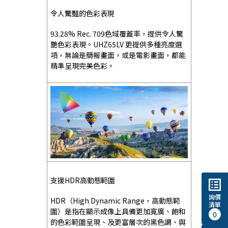
令人驚豔的色彩表現
93.28% Rec. 709色域覆蓋率，提供令人驚
艷色彩表現。UHZ65LV 更提供多種亮度選
項，無論是簡報畫面，或是電影畫面，都能
精準呈現完美色彩。
支援HDR高動態範圍
list_alt
詢價
HDR（High Dynamic Range，高動態範
清單
圍）是指在顯示成像上具備更加寬廣、飽和
0
的色彩範圍呈現、及更富層次的黑色調、與