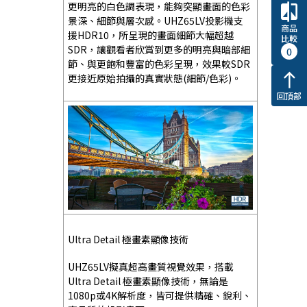
更明亮的白色調表現，能夠突顯畫面的色彩
compare
景深、細節與層次感。UHZ65LV投影機支
商品
援HDR10，所呈現的畫面細節大幅超越
比較
SDR，讓觀看者欣賞到更多的明亮與暗部細
0
節、與更飽和豐富的色彩呈現，效果較SDR
north
更接近原始拍攝的真實狀態(細節/色彩)。
回頂部
Ultra Detail 極畫素顯像技術
UHZ65LV擬真超高畫質視覺效果，搭載
Ultra Detail 極畫素顯像技術，無論是
1080p或4K解析度，皆可提供精確、銳利、