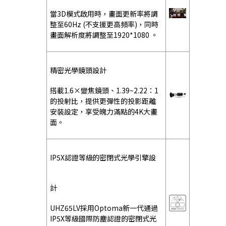
當3D模式啟用時，畫面更新率將調
整至60Hz (不支援更高頻率)，同時
畫面解析度將調整至1920*1080 。
精密光學鏡頭設計
搭載1.6×變焦鏡頭、1.39~2.22：1
的投射比，提供更彈性的投影距離
安裝設定，享受魄力滿點的4K大畫
面。
IP5X認證等級的密閉式光學引擎設
計
UHZ65LV採用Optoma新一代通過
IP5X等級國際防塵認證的密閉式光