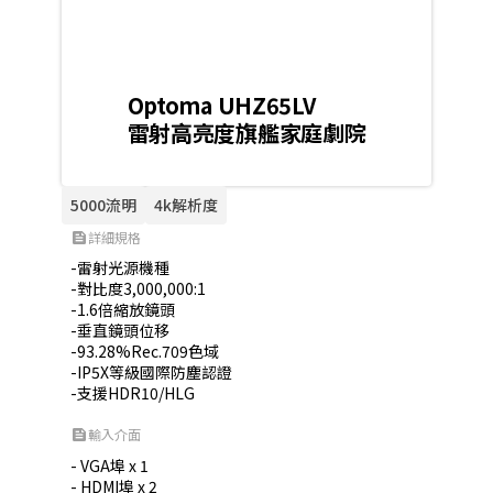
Optoma UHZ65LV
雷射高亮度旗艦家庭劇院
5000流明
4k解析度
詳細規格
feed
-雷射光源機種

-對比度3,000,000:1

-1.6倍縮放鏡頭

-垂直鏡頭位移

-93.28%Rec.709色域

-IP5X等級國際防塵認證

-支援HDR10/HLG
輸入介面
feed
- VGA埠 x 1

- HDMI埠 x 2