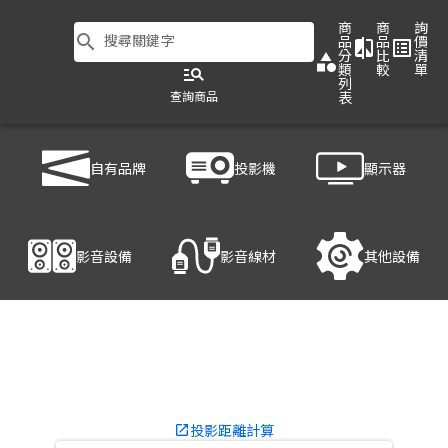
商
商
詢
search
搜尋關鍵字
品
品
價
compare
list_alt
分
比
清
category
類
較
單
manage_search
列
查詢商品
表
商品列表
/
投影機
/
家用投影機
/
Optoma UHZ65LV
自有品牌
投影機
顯示器
產品細節
影音設備
影音線材
其他設備
投影距離計算
launch