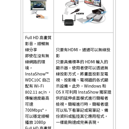
Full HD 高畫質
影音，順暢無
線分享
只要有HDMI，通通可以無線投
即使在沒有無
影
線網路的環
只要具備標準的 HDMI 輸入的
境，
顯示器，使用者便可以透過無
InstaShow™
線投影方式，將畫面投影至電
WDC10C 自己
視、投影機、電視牆的各式顯
配有 Wi-Fi
示設備。此外，Windows 和
802.11 ac/n ，
OS X 可利用 InstaShow 獨家提
傳輸速度最高
供的延伸桌面模式進行簡報者
可達
檢視。簡報進行時，簡報者還
700Mbps*，
可以私下看筆記或寫筆記、備
可以穩定順暢
份資料或監控其它應用程式，
播放 1080p
一樣能夠達成完美表現。
Full HD 高畫質