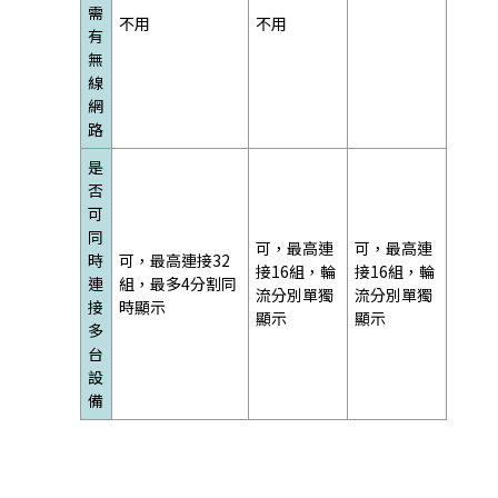
需
不用
不用
有
無
線
網
路
是
否
可
同
可，最高連
可，最高連
時
可，最高連接32
接16組，輪
接16組，輪
連
組，最多4分割同
流分別單獨
流分別單獨
接
時顯示
顯示
顯示
多
台
設
備