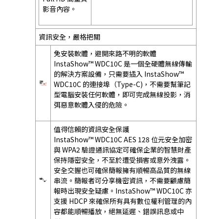
影音內容。
資訊安全，嚴格把關
免安裝軟體，避開來路不明的軟體
InstaShow™ WDC10C 是一個全硬體無線傳輸
的解決方案設備，只需要插入 InstaShow™
WDC10C 的連接埠（Type-C)，不需要幫筆記
型電腦安裝任何軟體，即可完成無線投影，消
弭惡意軟體入侵的危險。
值得信賴的資訊安全保護
InstaShow™ WDC10C AES 128 位元安全加密
與 WPA2 驗證通訊協定可確保企業的智慧財產
保持隱密安全，不至於遭受損害或意外洩露。
安全交握也可確保簡報擁有順暢高品質的無線
串流。簡報者可分享機密資訊，不需要顧慮簡
報時出現安全疑慮。InstaShow™ WDC10C 亦
支援 HDCP 來確保所有具有數位權利管理的內
容都能順暢播放，絕無延遲、錯誤訊息或中