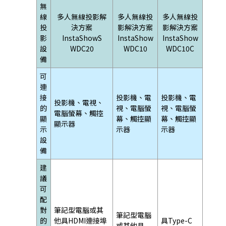
無
線
多人無線投影解
多人無線投
多人無線投
投
決方案
影解決方案
影解決方案
影
InstaShowS
InstaShow
InstaShow
設
WDC20
WDC10
WDC10C
備
可
連
接
投影機、電
投影機、電
投影機、電視、
的
視、電腦螢
視、電腦螢
電腦螢幕、觸控
顯
幕、觸控顯
幕、觸控顯
顯示器
示
示器
示器
設
備
建
議
可
配
對
筆記型電腦或其
筆記型電腦
的
他具HDMI連接埠
具Type-C
或其他具