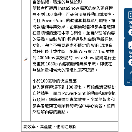
自動跳頻，穩定的無線投影
簡報者可運用 InstaShow 獨家的輸入延遲極
list
短不到 100 毫秒，可確保滑鼠移動自然精準，
而且 PowerPoint 的動畫和轉換執行順暢，讓
詢
簡報達到專業效果。企業簡報者和參與者能夠
清
在最順暢的流程中專心開會，並自然理解內容
的要點。自動 WiFi 頻道選取和自動重新連線
com
功能，完全不需要顧慮不穩定的 WiFi 環境造
成任何停止或中斷。配備 WiFi 802.11ac 並達
商
比
到 400Mbps 高效能的 InstaShow 能夠進行全
高畫質 1080p 內容的順暢無線串流，即使在
無線流量相當大的環境也毫不延遲。
no
小於100毫秒的快速反應
回
輸入延遲極短不到 100 毫秒，可確保滑鼠移動
自然精準，而且 PowerPoint 的動畫和轉換執
行順暢，讓簡報達到專業效果。企業簡報者和
參與者能夠在最順暢的流程中專心開會，並自
然理解內容的要點。
高效率、高產能，也關注環保