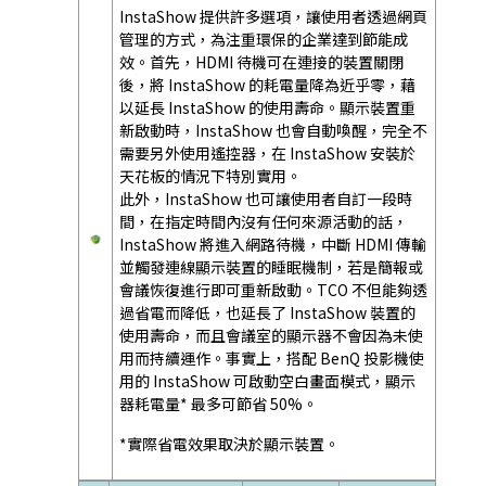
InstaShow 提供許多選項，讓使用者透過網頁
管理的方式，為注重環保的企業達到節能成
效。首先，HDMI 待機可在連接的裝置關閉
後，將 InstaShow 的耗電量降為近乎零，藉
以延長 InstaShow 的使用壽命。顯示裝置重
新啟動時，InstaShow 也會自動喚醒，完全不
需要另外使用遙控器，在 InstaShow 安裝於
天花板的情況下特別實用。
此外，InstaShow 也可讓使用者自訂一段時
間，在指定時間內沒有任何來源活動的話，
InstaShow 將進入網路待機，中斷 HDMI 傳輸
並觸發連線顯示裝置的睡眠機制，若是簡報或
會議恢復進行即可重新啟動。TCO 不但能夠透
過省電而降低，也延長了 InstaShow 裝置的
使用壽命，而且會議室的顯示器不會因為未使
用而持續運作。事實上，搭配 BenQ 投影機使
用的 InstaShow 可啟動空白畫面模式，顯示
器耗電量* 最多可節省 50%。
*實際省電效果取決於顯示裝置。