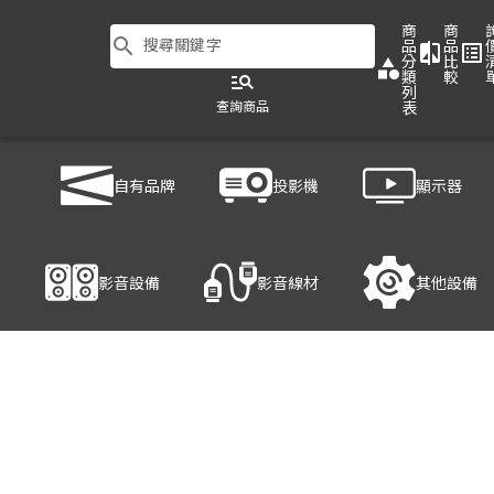
商
商
search
搜尋關鍵字
品
品
compare
list_alt
分
比
category
類
較
manage_search
列
查詢商品
表
商品列表
/
影音設備
/
無線投影伺服器
/
BenQ InstaShow(WDC10C)
自有品牌
投影機
顯示器
產品細節
影音設備
影音線材
其他設備