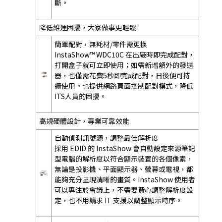
斷。
降低維運困擾，大家做事更輕鬆
簡單配對，無耗材/零件需更換
InstaShow™ WDC10C 在出廠時即完成配對，
打開盒子就可立即使用；如需新增額外的發送
器，也僅需花費5秒即完成配對，日後便可持
續使用。也提供網路頁面控制配對模式，降低
ITS人員的困擾。
高規硬體設計，專業可靠效能
自動偵測訊號源，調整最佳解析度
採用 EDID 的 InstaShow 會自動設定來源筆記
型電腦的解析度以符合顯示裝置的各個像素，
無論是投影機、平面顯示器、螢幕或電視，都
能夠充分呈現清晰的畫質。InstaShow 使用者
可以專注於會議上，不需要費心調整解析度設
定，也不用請求 IT 支援以調整顯示時序。