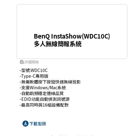
BenQ InstaShow(WDC10C)
多人無線簡報系統
詳細規格
feed
-型號:WDC10C

-Type-C專用版

-無需軟體按下按鈕快速無線投影

-支援Windows/Mac系統

-自動跳頻穩定連線品質

-EDID功能自動偵測訊號源

-最高同時與16組設備配對
download_for_offline
下載型錄