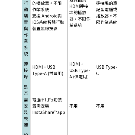
行
的播放器。不限
連接埠的筆
HDMI連接
動
作業系統
記型電腦或
埠的播放
裝
支援 Android與
播放器。不
器。不限作
置
iOS系統智慧行動
限作業系統
業系統
與
裝置無線投影
作
業
系
統
連
HDMI +
HDMI + USB
USB Type-
接
USB Type-
Type-A (供電用)
C
埠
A (供電用)
是
否
需
電腦不用行動裝
安
置需安裝
不用
不用
裝
InstaShare™app
軟
體
設