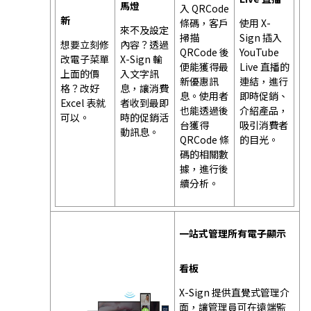
馬燈
入 QRCode
新
條碼，客戶
使用 X-
來不及設定
掃描
Sign 插入
想要立刻修
內容？透過
QRCode 後
YouTube
改電子菜單
X-Sign 輸
便能獲得最
Live 直播的
上面的價
入文字訊
新優惠訊
連結，進行
格？改好
息，讓消費
息。使用者
即時促銷、
Excel 表就
者收到最即
也能透過後
介紹產品，
可以。
時的促銷活
台獲得
吸引消費者
動訊息。
QRCode 條
的目光。
碼的相關數
據，進行後
續分析。
一站式管理所有電子顯示
看板
X-Sign 提供直覺式管理介
面，讓管理員可在遠端監