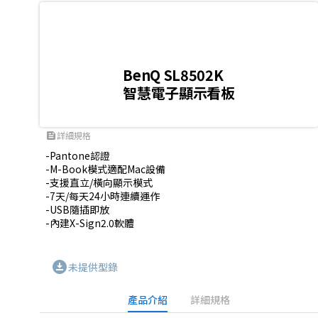
BenQ SL8502K
智慧電子顯示看板
詳細規格
feed
-Pantone認證

-M-Book模式適配Mac設備

-支援直立/橫向顯示模式

-7天/每天24小時連續運作

-USB隨插即放

-內建X-Sign2.0軟體
download_for_offline
未提供型錄
產品介紹
詳細規格