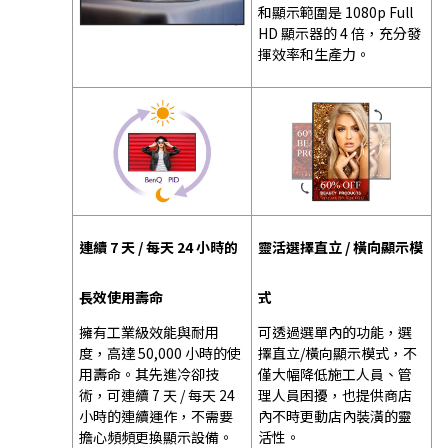
和顯示範圍是 1080p Full
HD 顯示器的 4 倍，充分發
揮效率和生產力。
連續 7 天 / 每天 24 小時的
靈活選擇直立 / 橫向顯示模
長效使用壽命
式
擁有工業級效能與耐用
可透過選單內的功能，選
度，高達 50,000 小時的使
擇直立/橫向顯示模式，不
用壽命。其先進冷卻技
僅大幅降低施工人員、管
術，可連續 7 天 / 每天 24
理人員困擾，也提供商店
小時的連續運作，不需要
內不時更動店內裝潢的靈
擔心頻頻更換顯示設備。
活性。