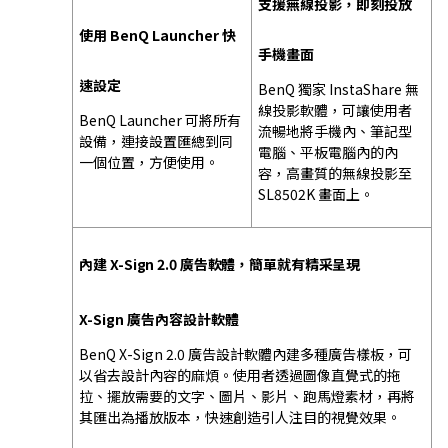
支援無線投影，即刻投放
使用 BenQ Launcher 快
手機畫面
速設定
BenQ 獨家 InstaShare 無
線投影軟體，可讓使用者
BenQ Launcher 可將所有
流暢地將手機內、筆記型
設備，連接設置匯總到同
電腦、平板電腦內的內
一個位置，方便使用。
容，高畫質的無線投影至
SL8502K 畫面上。
內建 X-Sign 2.0 廣告軟體，簡單就有精采呈現
X-Sign 廣告內容設計軟體
BenQ X-Sign 2.0 廣告設計軟體內建多種廣告樣板，可
以省去設計內容的麻煩。使用者透過圖像直覺式的拖
拉、擺放需要的文字、圖片、影片、跑馬燈素材，再將
其匯出為播放版本，快速創造引人注目的視覺效果。