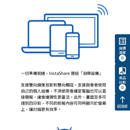
list_alt
詢價
清單
0
compare
一切準備就緒，InstaShare 連結「自帶設備」
商品
比較
支援雙向鏡像投影和雙向觸控，支援與會者使用
0
自己的個人設備，不須使用會議室電腦也可以直
接簡報，讓會議彈性更靈活。此外，畫面至多可
north
達到四分割，不同的剪報內容可同時顯示於螢幕
回頂部
上，讓討論更有效率。