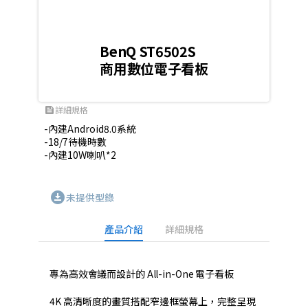
BenQ ST6502S
商用數位電子看板
詳細規格
feed
-內建Android8.0系統

-18/7待機時數

-內建10W喇叭*2
download_for_offline
未提供型錄
產品介紹
詳細規格
專為高效會議而設計的 All-in-One 電子看板
4K 高清晰度的畫質搭配窄邊框螢幕上，完整呈現