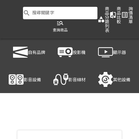
商
商
詢
search
搜尋關鍵字
品
品
價
compare
list_alt
分
比
清
category
類
較
單
manage_search
列
查詢商品
表
商品列表
/
顯示器
/
大型商用顯示器
/
BenQ ST6502S
自有品牌
投影機
顯示器
產品細節
影音設備
影音線材
其他設備