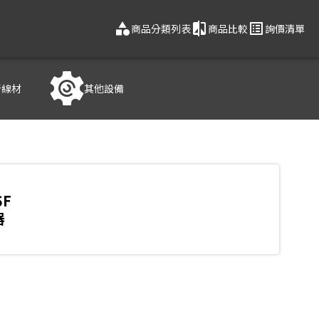
category
compare
list_alt
商品分類列表
商品比較
詢價清單
音線材
其他設備
5F
器