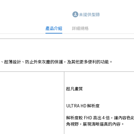
download_for_offline
未提供型錄
產品介紹
詳細規格
 畫質、超薄設計、防止外來灰塵的保護，及其他更多便利的功能。
超凡畫質
ULTRA HD 解析度
解析度較 FHD 高出 4 倍，讓內容
角視野，展現清晰逼真的內容。