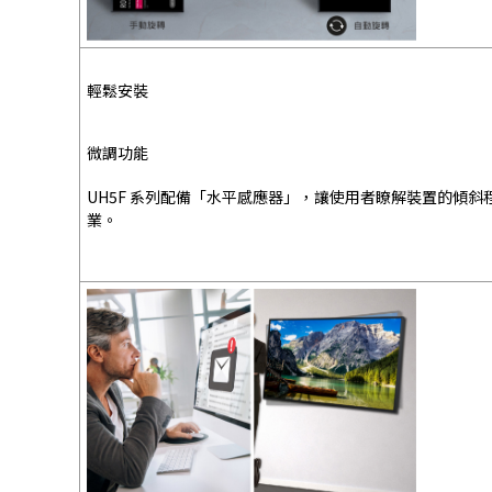
輕鬆安裝
微調功能
UH5F 系列配備「水平感應器」，讓使用者瞭解裝置的傾
業。