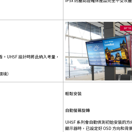
IP5x 防塵認證確保產品完全不受
。UH5F 設計時將此納入考量，
的環境）
輕鬆安裝
自動螢幕旋轉
UH5F 系列會自動偵測初始安裝的
顯示器時，已設定好 OSD 方向和背