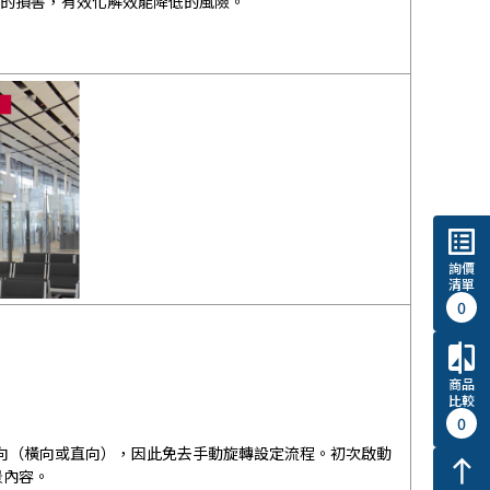
灰塵的損害，有效化解效能降低的風險。
list_alt
詢價
清單
0
compare
商品
比較
0
方向（橫向或直向），因此免去手動旋轉設定流程。初次啟動
north
景內容。