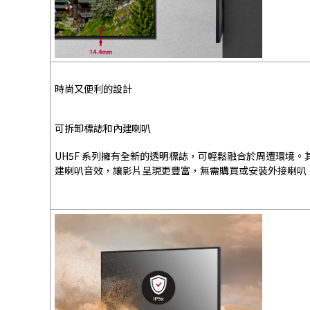
時尚又便利的設計
可拆卸標誌和內建喇叭
UH5F 系列擁有全新的透明標誌，可輕鬆融合於周遭環境
建喇叭音效，讓影片呈現更豐富，無需購買或安裝外接喇叭