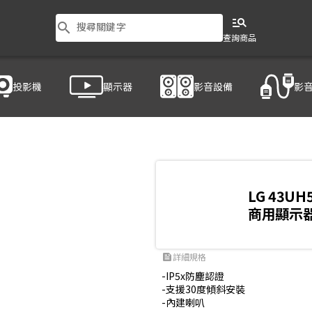
manage_search
search
搜尋關鍵字
查詢商品
投影機
顯示器
影音設備
影
LG 43UH
商用顯示
詳細規格
feed
-IP5x防塵認證

-支援30度傾斜安裝

-內建喇叭