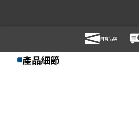
自有品牌
商品列表
/
顯示器
/
大型商用顯示器
/
LG 43UH5F
產品細節