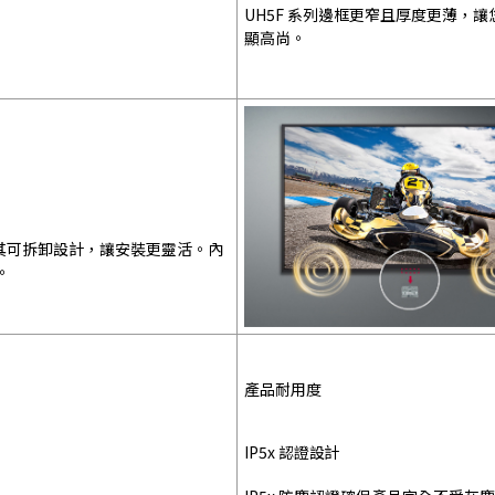
UH5F 系列邊框更窄且厚度更薄，
顯高尚。
。其可拆卸設計，讓安裝更靈活。內
。
產品耐用度
IP5x 認證設計