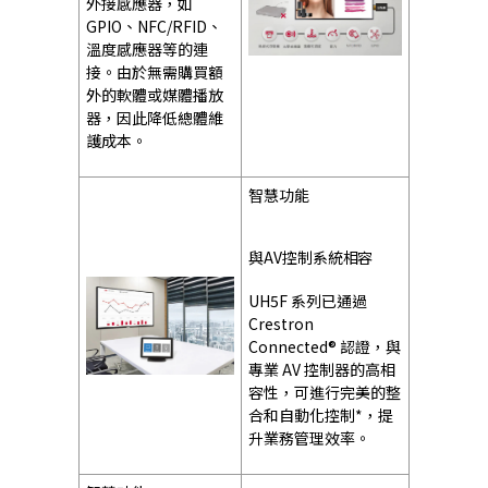
外接感應器，如
GPIO、NFC/RFID、
溫度感應器等的連
接。由於無需購買額
外的軟體或媒體播放
器，因此降低總體維
護成本。
智慧功能
與AV控制系統相容
UH5F 系列已通過
Crestron
Connected® 認證，與
專業 AV 控制器的高相
容性，可進行完美的整
合和自動化控制*，提
升業務管理效率。