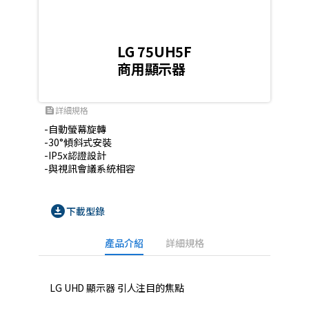
LG 75UH5F
商用顯示器
詳細規格
feed
-自動螢幕旋轉

-30°傾斜式安裝

-IP5x認證設計

-與視訊會議系統相容
download_for_offline
下載型錄
產品介紹
詳細規格
LG UHD 顯示器 引人注目的焦點