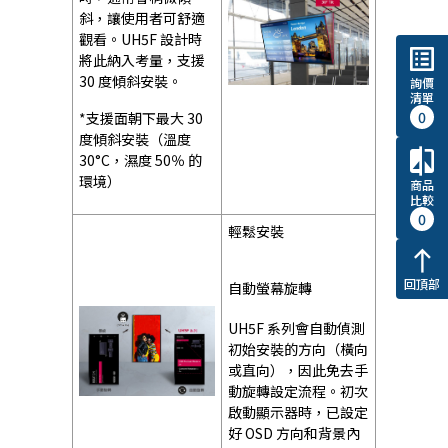
斜，讓使用者可舒適
觀看。UH5F 設計時
list_alt
將此納入考量，支援
30 度傾斜安裝。
詢價
清單
0
*支援面朝下最大 30
度傾斜安裝（溫度
compare
30°C，濕度 50％ 的
環境）
商品
比較
0
輕鬆安裝
north
回頂部
自動螢幕旋轉
UH5F 系列會自動偵測
初始安裝的方向（橫向
或直向），因此免去手
動旋轉設定流程。初次
啟動顯示器時，已設定
好 OSD 方向和背景內