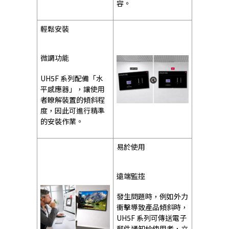
容。
輕鬆安裝
微調功能
UH5F 系列配備「水
平感應器」，讓使用
者瞭解裝置的傾斜程
度，因此可進行精準
的安裝作業。
易於使用
遠端監控
發生問題時，例如外力
衝擊導致產品傾斜時，
UH5F 系列可傳送電子
郵件通知給使用者，立