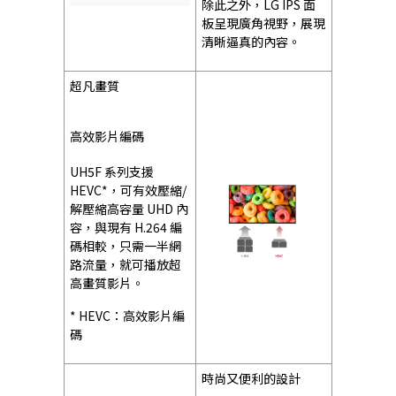
除此之外，LG IPS 面
板呈現廣角視野，展現
清晰逼真的內容。
超凡畫質
高效影片編碼
UH5F 系列支援
HEVC*，可有效壓縮/
解壓縮高容量 UHD 內
容，與現有 H.264 編
碼相較，只需一半網
路流量，就可播放超
高畫質影片。
* HEVC：高效影片編
碼
時尚又便利的設計