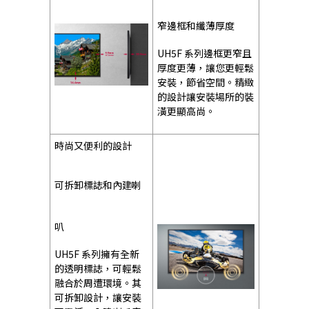
窄邊框和纖薄厚度
UH5F 系列邊框更窄且
厚度更薄，讓您更輕鬆
安裝，節省空間。精緻
的設計讓安裝場所的裝
潢更顯高尚。
時尚又便利的設計
可拆卸標誌和內建喇
叭
UH5F 系列擁有全新
的透明標誌，可輕鬆
融合於周遭環境。其
可拆卸設計，讓安裝