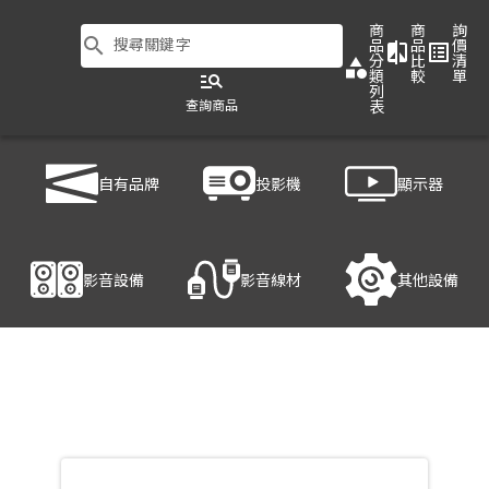
商
商
詢
search
搜尋關鍵字
品
品
價
compare
list_alt
分
比
清
category
類
較
單
manage_search
列
查詢商品
表
商品列表
/
顯示器
/
大型商用顯示器
/
LG 75UH5F
自有品牌
投影機
顯示器
產品細節
影音設備
影音線材
其他設備