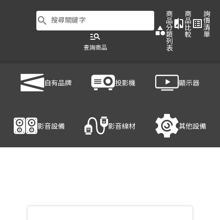
商
商
詢
search
搜尋關鍵字
品
品
價
compare
list_alt
分
比
清
category
類
較
單
manage_search
列
查詢商品
表
商品列表
/
顯示器
/
大型商用顯示器
/
NEC C861Q
自有品牌
投影機
顯示器
產品細節
影音設備
影音線材
其他設備