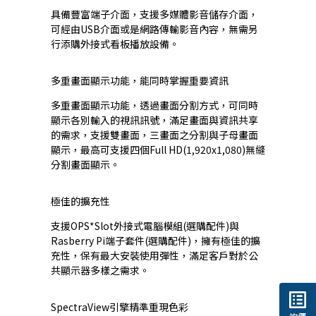
具備豐富端子介面，支援多媒體影音儲存介面，
可經由USB介面或是網路傳輸影音內容，無需另
行添購外接式看板播放設備。
多重畫面顯示功能，能同時掌握重要資訊
多重畫面顯示功能，透過畫面分割方式，可同時
顯示各別輸入的視訊訊號，滿足畫面與資訊共享
的需求，支援雙畫面，三畫面之分割與子母畫面
顯示，最高可支援四個Full HD(1,920x1,080)無縫
分割畫面顯示。
極佳的擴充性
支援OPS*Slot外接式電腦模組(選購配件)與
Rasberry Pi端子套件(選購配件)，擁有極佳的擴
充性，保有最大安裝使用彈性，滿足客戶對於公
共顯示器多樣之需求。
list_alt
SpectraView引擎精準重現色彩