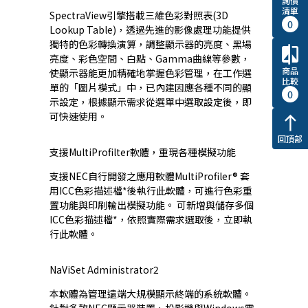
詢價
清單
SpectraView引擎搭載三維色彩對照表(3D
0
Lookup Table)，透過先進的影像處理功能提供
獨特的色彩轉換演算，調整顯示器的亮度、黑場
compare
亮度、彩色空間、白點、Gamma曲線等參數，
商品
使顯示器能更加精確地掌握色彩管理，在工作選
比較
單的「圖片模式」中，已內建因應各種不同的顯
0
示設定，根據顯示需求從選單中選取設定後，即
可快速使用。
north
回頂部
支援MultiProfilter軟體，重現各種模擬功能
支援NEC自行開發之應用軟體MultiProfiler® 套
用ICC色彩描述檔*後執行此軟體，可進行色彩重
置功能與印刷輸出模擬功能。 可新增與儲存多個
ICC色彩描述檔*，依照實際需求選取後，立即執
行此軟體。
NaViSet Administrator2
本軟體為管理遠端大規模顯示終端的系統軟體。