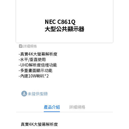
NEC C861Q
大型公共顯示器
詳細規格
feed
-真實4K大螢幕解析度

-水平/垂直使用

-UHD解析度倍增功能

-多重畫面顯示功能

-內建10W喇叭*2
download_for_offline
未提供型錄
產品介紹
詳細規格
真實4K大螢幕解析度