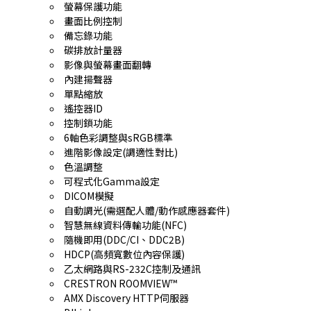
螢幕保護功能
畫面比例控制
備忘錄功能
碳排放計量器
影像與螢幕畫面翻轉
內建揚聲器
單點縮放
遙控器ID
控制鎖功能
6軸色彩調整與sRGB標準
進階影像設定(調適性對比)
色溫調整
可程式化Gamma設定
DICOM模擬
自動調光(需選配人體/動作感應器套件)
智慧無線資料傳輸功能(NFC)
隨機即用(DDC/CI、DDC2B)
HDCP(高頻寬數位內容保護)
乙太網路與RS-232C控制及通訊
CRESTRON ROOMVIEW™
AMX Discovery HTTP伺服器