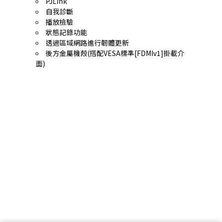
PJLink
自我診斷
播放檢驗
狀態記錄功能
透過區域網路進行韌體更新
後方金屬機殼(搭配VESA標準[FDMIv1]掛載介
面)