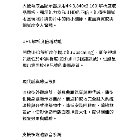
大螢幕液晶顯示器採用4K(3,840x2,160)解析度液
晶面板，顯示能力為Full HD的四倍。能精準細膩
地呈現照片與影片中的微小細節，畫面真實感與
細膩度令人驚豔。
UHD解析度倍增功能
開啟UHD解析度倍增功能(Upscaling)，即使視訊
訊號低於4K解析度(如:Full HD視訊訊號)，也能呈
現出等同於4K訊號的畫面品質。
現代感與薄型設計
流線型外觀設計，兼具典雅氣質與現代感，薄型
化機身讓顯示器自然、無違和感地完全融入系統
環境與各式建築物中，降低安裝困難度，薄邊框
設計，使影像顯示版面發揮最大化，提供絕佳的
視覺效果與體驗。
支援多媒體影音系統