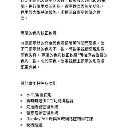
針對多款NEC顯示器裝置、投影機與Windows電
腦，進行使用狀況監控、資產管理與控制功能。
適用於大型基礎設施，多種混合顯示終端之管
理。
專屬的色彩校正軟體
液晶顯示器的亮度與色溫易隨著時間而衰退，使
不同顯示器的色彩不一致，導致電視牆呈現影像
顏色失真。 專屬的色彩校正軟體*可確保各螢幕的
色彩一致，忠於原色，使電視牆上顯示的影像搭
配更完美。
其他實用特色及功能
水平/垂直使用
實時時鐘(RTC)功能排程器
先進熱能管理系統
智慧電源管理系統
DisplayPort埠與區域網路控制菊花鍊
開機延遲