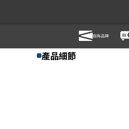
自有品牌
商品列表
/
影音設備
/
音響設備
/
MIPRO MA-709
產品細節