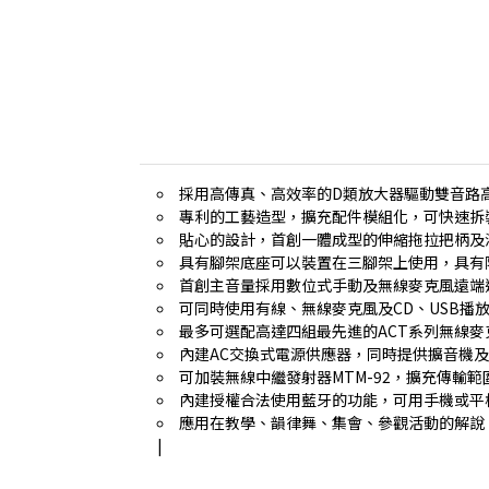
採用高傳真、高效率的D類放大器驅動雙音路
專利的工藝造型，擴充配件模組化，可快速拆
貼心的設計，首創一體成型的伸縮拖拉把柄及
具有腳架底座可以裝置在三腳架上使用，具有
首創主音量採用數位式手動及無線麥克風遠端
可同時使用有線、無線麥克風及CD、USB播
最多可選配高達四組最先進的ACT系列無線
內建AC交換式電源供應器，同時提供擴音機
可加裝無線中繼發射器MTM-92，擴充傳輸
內建授權合法使用藍牙的功能，可用手機或平
應用在教學、韻律舞、集會、參觀活動的解說
|