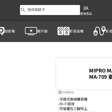
manage_search
search
搜尋關鍵字
查詢商品
投影機
顯示器
影音設備
影
MIPRO M
MA-70
詳細規格
feed
-手提式無線擴音機

-Hi-Fi音效

-可裝置在三腳架上
