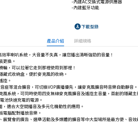
-內建AC交換式電源供應器

-內建藍牙功能
download_for_offline
下載型錄
產品介紹
詳細規格
高效率喇叭系統，大音量不失真，讓您播出清晰強勁的音量！
裝更換。
滑輪，可以拉著它走到那裡使用到那裡！
隱藏式收納盒，便於麥克風的收納。
遙控。
放音座等混合擴音，可切換VOP廣播優先，讓麥克風擴音時音樂自動靜音。
麥克風系統，可同時使用四支無線麥克風擴音及遙控主音量，首創的隱藏
及電池快速充電的電源。
範圍，適合大空間播音及多元化機動性的應用。
板電腦配對播放音樂。
、展覽會的廣告、選舉活動及多媒體的擴音等中大型場所是最方便、音效