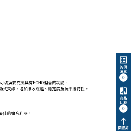
list_alt
詢價
清單
0
可切換麥克風具有ECHO迴音的功能。
主動式天線，增加接收距離、穩定度及抗干擾特性。
compare
商品
比較
0
最佳的擴音利器。
north
回頂部