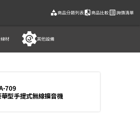
category
compare
list_alt
商品分類列表
商品比較
詢價清單
音線材
其他設備
A-709
9 豪華型手提式無線擴音機