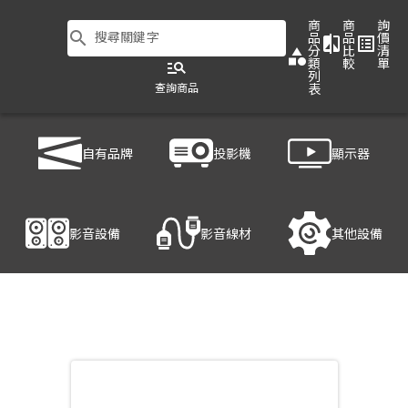
商
商
詢
search
搜尋關鍵字
品
品
價
compare
list_alt
分
比
清
category
類
較
單
manage_search
列
查詢商品
表
商品列表
/
影音設備
/
音響設備
/
ROLAND M-5000C
自有品牌
投影機
顯示器
產品細節
影音設備
影音線材
其他設備