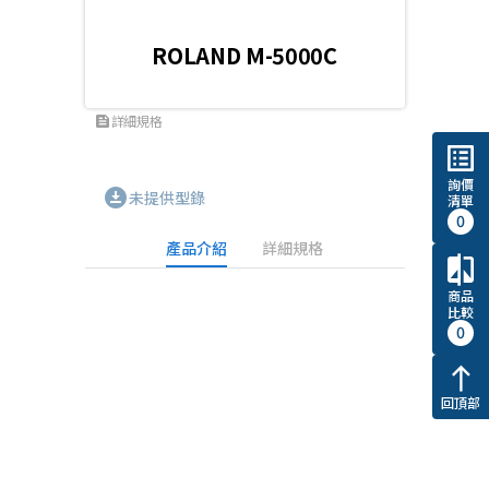
ROLAND M-5000C
詳細規格
feed
list_alt
詢價
download_for_offline
未提供型錄
清單
0
產品介紹
詳細規格
compare
商品
比較
0
north
回頂部