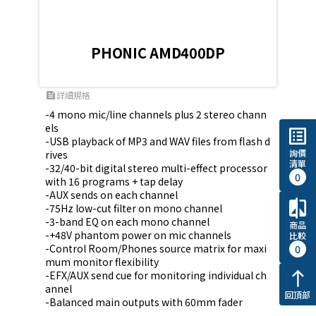
PHONIC AMD400DP
詳細規格
feed
-4 mono mic/line channels plus 2 stereo chann
els

list_alt
-USB playback of MP3 and WAV files from flash d
詢價
rives

清單
-32/40-bit digital stereo multi-effect processor 
0
with 16 programs + tap delay

-AUX sends on each channel

compare
-75Hz low-cut filter on mono channel

-3-band EQ on each mono channel

商品
-+48V phantom power on mic channels

比較
-Control Room/Phones source matrix for maxi
0
mum monitor flexibility

-EFX/AUX send cue for monitoring individual ch
north
annel

回頂部
-Balanced main outputs with 60mm fader