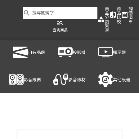
商
商
詢
search
搜尋關鍵字
品
品
價
compare
list_alt
分
比
清
category
類
較
單
manage_search
列
查詢商品
表
商品列表
/
影音設備
/
音響設備
/
PHONIC AMD400DP
自有品牌
投影機
顯示器
產品細節
影音設備
影音線材
其他設備