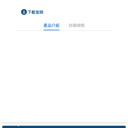
download_for_offline
下載型錄
產品介紹
詳細規格