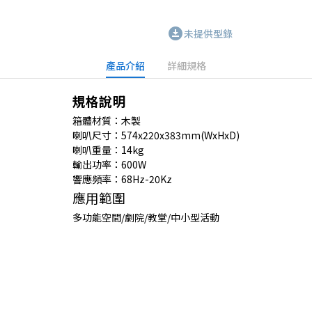
download_for_offline
未提供型錄
產品介紹
詳細規格
規格說明
箱體材質：木製
喇叭尺寸：574x220x383mm(WxHxD)
喇叭重量：14kg
輸出功率：600W
響應頻率：68Hz-20Kz
應用範圍
多功能空間/劇院/教堂/中小型活動