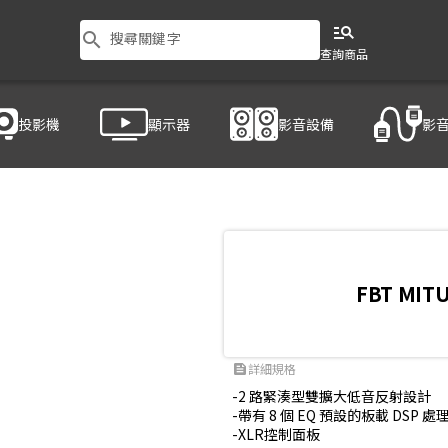
manage_search
search
搜尋關鍵字
查詢商品
投影機
顯示器
影音設備
影
FBT MIT
詳細規格
feed
-2 路緊湊型雙擴大低音反射設計

-帶有 8 個 EQ 預設的板載 DSP 
-XLR控制面板