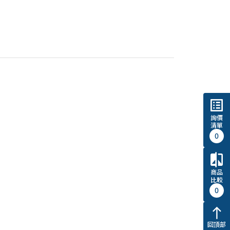
list_alt
詢價
清單
0
compare
商品
比較
0
north
回頂部