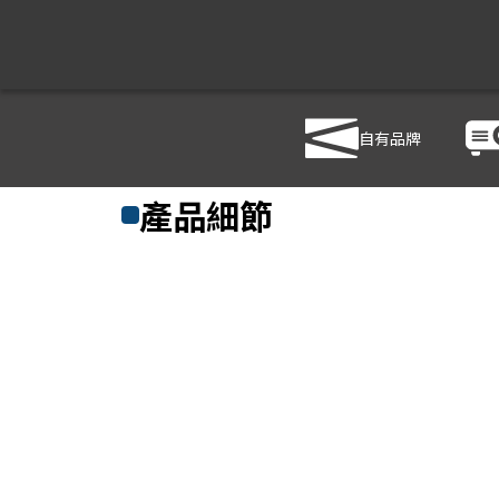
自有品牌
商品列表
/
影音設備
/
音響設備
/
FBT MITUS 206LＡ
產品細節