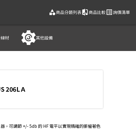
category
compare
list_alt
商品分類列表
商品比較
詢價清單
音線材
其他設備
US 206LＡ
處理器，可調節 +/- 5db 的 HF 電平以實現精確的振幅著色
