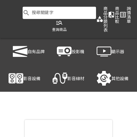
商
商
詢
search
搜尋關鍵字
品
品
價
compare
list_alt
分
比
清
category
類
較
單
manage_search
列
查詢商品
表
商品列表
/
影音設備
/
音響設備
/
FBT VERVE 15SA
自有品牌
投影機
顯示器
產品細節
影音設備
影音線材
其他設備