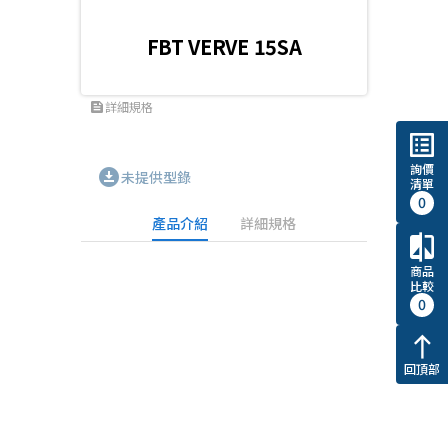
FBT VERVE 15SA
詳細規格
feed
list_alt
詢價
download_for_offline
未提供型錄
清單
0
產品介紹
詳細規格
compare
商品
比較
0
north
回頂部