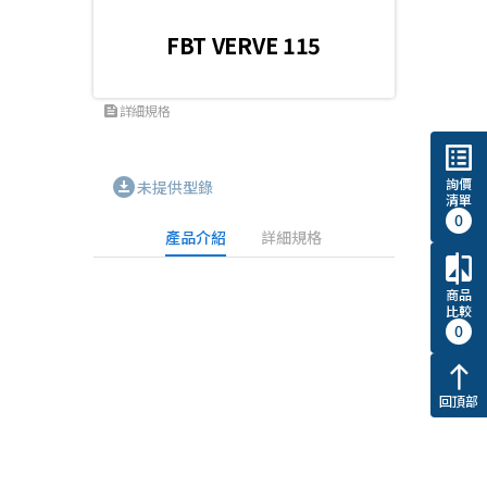
FBT VERVE 115
詳細規格
feed
list_alt
詢價
download_for_offline
未提供型錄
清單
0
產品介紹
詳細規格
compare
商品
比較
0
north
回頂部