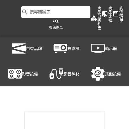
商
商
詢
search
搜尋關鍵字
品
品
價
compare
list_alt
分
比
清
category
類
較
單
manage_search
列
查詢商品
表
商品列表
/
影音設備
/
音響設備
/
FBT VERVE 115
自有品牌
投影機
顯示器
產品細節
影音設備
影音線材
其他設備