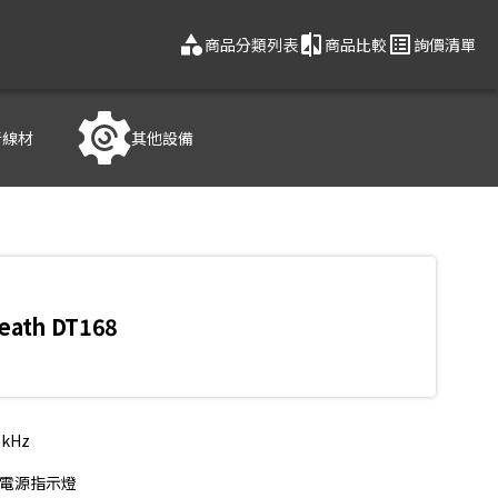
category
compare
list_alt
商品分類列表
商品比較
詢價清單
音線材
其他設備
Heath DT168
kHz

電源指示燈
