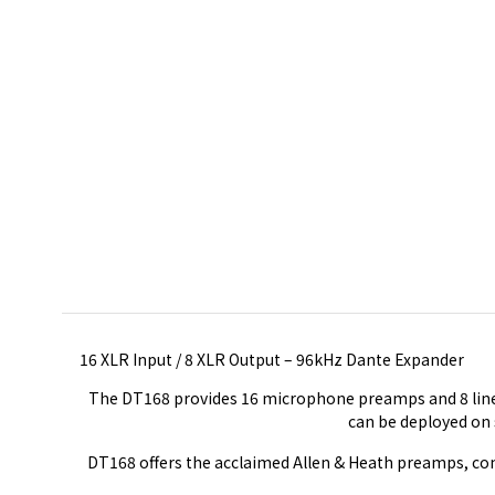
16 XLR Input / 8 XLR Output – 96kHz Dante Expander
The DT168 provides 16 microphone preamps and 8 line o
can be deployed on 
DT168 offers the acclaimed Allen & Heath preamps, com