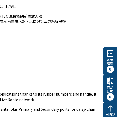
ante接口

64 和 SQ 直接控制前置放大器

控制前置擴大器，以便與第三方系統串聯



list_alt
詢價
清單
0
compare
商品
比較
plications thanks to its rubber bumpers and handle, it
0
dLive Dante network.
north
ante, plus Primary and Secondary ports for daisy-chain
回頂部