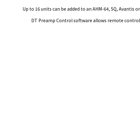
Up to 16 units can be added to an AHM-64, SQ, Avantis 
DT Preamp Control
software allows remote control