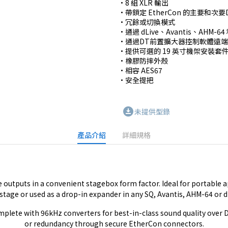
•8 組 XLR 輸出

•帶鎖定 EtherCon 的主要和次要D
•冗餘或切換模式

•通過 dLive、Avantis、AHM-
•通過DT前置擴大器控制軟體遠端
•提供可選的 19 英寸機架安裝套件
•橡膠防摔外殼

•相容 AES67

•安全提把
download_for_offline
未提供型錄
產品介紹
詳細規格
utputs in a convenient stagebox form factor. Ideal for portable ap
stage or used as a drop-in expander in any SQ, Avantis, AHM-64 or 
plete with 96kHz converters for best-in-class sound quality over D
or redundancy through secure EtherCon connectors.