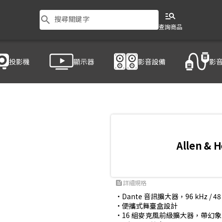
manage_search
search
搜尋關鍵字
查詢商品
投影機
顯示器
影音設備
影
Allen & 
詳細規格
feed
•Dante 音訊擴大器，96 kHz / 48 
•便攜式舞臺盒設計

•16 組麥克風前級擴大器，帶幻象