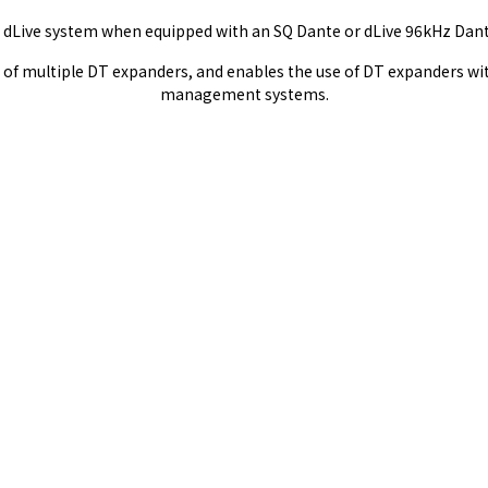
or dLive system when equipped with an SQ Dante or dLive 96kHz Dant
 of multiple DT expanders, and enables the use of DT expanders wi
management systems.