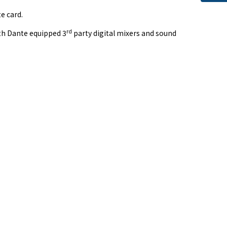
e card.
rd
th Dante equipped 3
party digital mixers and sound