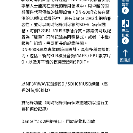
詢價
清單
專業人士能夠在廣泛的應用領域中，用卓越的固
0
態硬件代替傳統的錄製設備。DN-900R安裝在緊
湊的1U機架式機箱中，具有Dante 2合2出網絡兼
compare
容性，並可以同時記錄到可靠的SD卡（兩個插
槽，每個32GB）和USB存儲介質。該設備可以配
商品
比較
置為“雙重”同時記錄為兩種格式，或者“中繼/
0
級聯”記錄，需要更長的記錄時間。
DN-900R專為專業環境而設計，具有多種連接能
north
力，包括平衡的XLR模擬音頻和AES / EBU數字I /
回頂部
O，以及非平衡的模擬連接和SPDIF。
以MP3和WAV記錄到SD / SDHC和USB媒體（高
達24位/96kHz）
雙記錄功能（同時記錄到兩個媒體選項以進行主
要和備份記錄）
Dante™2 x 2網絡接口，用於記錄和回放