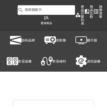
商
商
詢
search
搜尋關鍵字
品
品
價
compare
list_alt
分
比
清
category
類
較
單
manage_search
列
查詢商品
表
商品列表
/
影音設備
/
音響設備
/
DENON DN-900R
自有品牌
投影機
顯示器
產品細節
影音設備
影音線材
其他設備