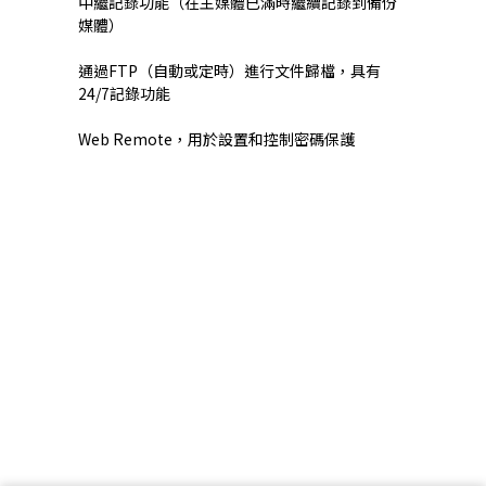
中繼記錄功能（在主媒體已滿時繼續記錄到備份
媒體）
通過FTP（自動或定時）進行文件歸檔，具有
24/7記錄功能
Web Remote，用於設置和控制密碼保護