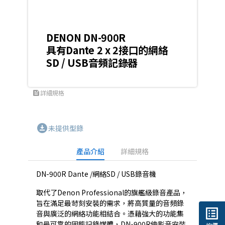
DENON DN-900R
具有Dante 2 x 2接口的網絡
SD / USB音頻記錄器
詳細規格
feed
download_for_offline
未提供型錄
產品介紹
詳細規格
DN-900R Dante /網絡SD / USB錄音機
取代了Denon Professional的旗艦級錄音產品，
旨在滿足最苛刻安裝的需求，將高質量的音頻錄
list_alt
音與廣泛的網絡功能相結合。憑藉強大的功能集
和最可靠的固態記錄媒體，DN-900R使影音安裝