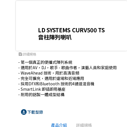
LD SYSTEMS CURV500 TS
音柱陣列喇叭
詳細規格
feed
- 第一個真正的便攜式陣列系統

- 適用於AV，DJ，歌手 - 歌曲作者，演藝人員和家庭使用

- WaveAhead 技術，用於高清音頻

- 完全可擴充，適用於遠場和近場應用

- 採用DFX和Bluetooth 技術的4通道混音機

- SmartLink 即插即用基座

- 耐用的鋁製一體成型結構
download_for_offline
下載型錄
產品介紹
詳細規格