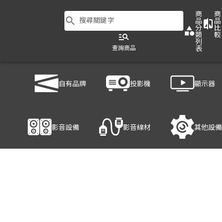
商
商
search
搜尋關鍵字
品
品
compare
分
比
category
類
較
manage_search
列
查詢商品
表
商品列表
/
影音設備
/
音響設備
/
LD SYSTEMS CURV500 TS
自有品牌
投影機
顯示器
產品細節
影音設備
影音線材
其他設備