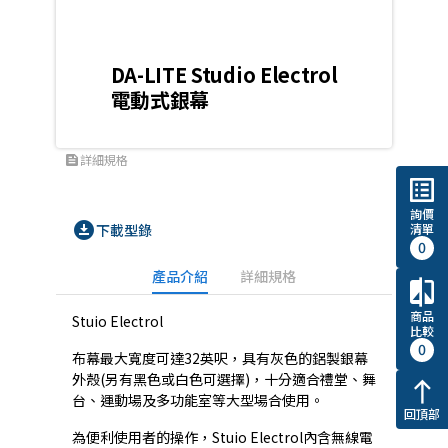
DA-LITE Studio Electrol
電動式銀幕
詳細規格
feed
list_alt
詢價
download_for_offline
清單
下載型錄
0
產品介紹
詳細規格
compare
商品
Stuio Electrol
比較
0
布幕最大寬度可達32英呎，具有灰色的鋁製銀幕
外殼(另有黑色或白色可選擇)，十分適合禮堂、舞
north
台、運動場及多功能室等大型場合使用。
回頂部
為便利使用者的操作，Stuio Electrol內含無線電