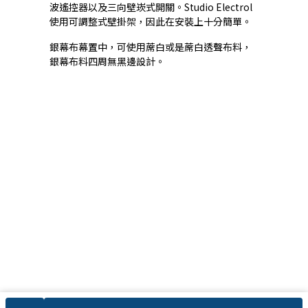
波遙控器以及三向壁崁式開關。Studio Electrol
使用可調整式壁掛架，因此在安裝上十分簡單。
銀幕布幕置中，可使用蓆白或是蓆白透聲布料，
銀幕布料四周無黑邊設計。