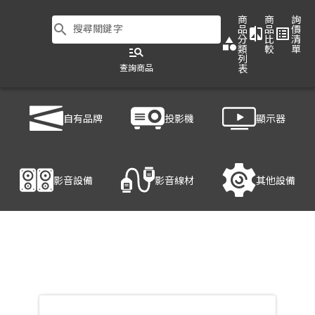
商
商
詢
search
搜尋關鍵字
品
品
價
compare
list_alt
分
比
清
category
類
較
單
manage_search
列
查詢商品
表
商品列表
/
投影機
/
投影布幕
/
DA-LITE Studio Electrol
自有品牌
投影機
顯示器
產品細節
影音設備
影音線材
其他設備