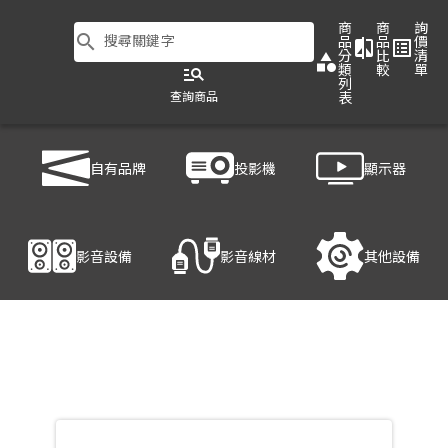
商
商
詢
search
搜尋關鍵字
品
品
價
compare
list_alt
分
比
清
category
類
較
單
manage_search
列
查詢商品
表
商品列表
/
投影機
/
投影布幕
/
DA-LITE Da-Snap
自有品牌
投影機
顯示器
產品細節
影音設備
影音線材
其他設備