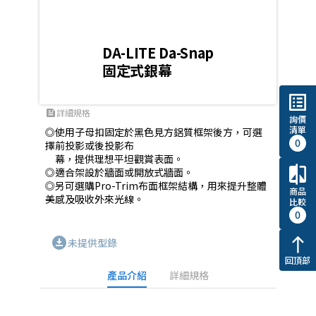
DA-LITE Da-Snap
固定式銀幕
list_alt
詳細規格
feed
詢價
清單
◎使用子母扣固定於黑色見方鋁質框架後方，可選
0
擇前投影或後投影布

　幕，提供理想平坦觀賞表面。

compare
◎適合架設於牆面或開放式牆面。

◎另可選購Pro-Trim布面框架結構，用來提升整體
商品
美感及吸收外來光線。
比較
0
north
download_for_offline
未提供型錄
回頂部
產品介紹
詳細規格