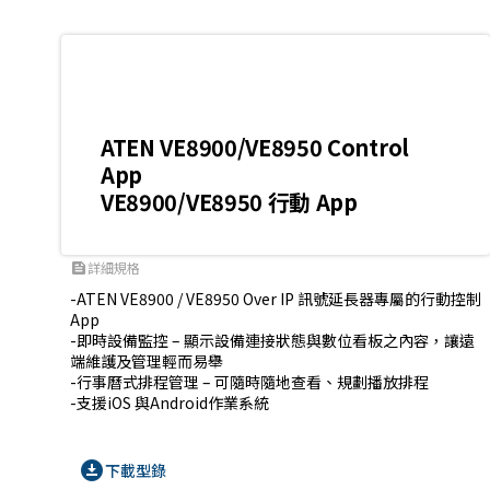
ATEN VE8900/VE8950 Control
App
VE8900/VE8950 行動 App
詳細規格
feed
-ATEN VE8900 / VE8950 Over IP 訊號延長器專屬的行動控制 
App

-即時設備監控 – 顯示設備連接狀態與數位看板之內容，讓遠
端維護及管理輕而易舉

-行事曆式排程管理 – 可隨時隨地查看、規劃播放排程

download_for_offline
下載型錄