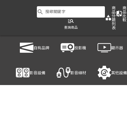
商
商
search
搜尋關鍵字
品
品
compare
分
比
category
類
較
manage_search
列
查詢商品
表
商品列表
/
其他設備
/
環控系統
/
ATEN VE8900/VE8950 Control App
自有品牌
投影機
顯示器
產品細節
影音設備
影音線材
其他設備