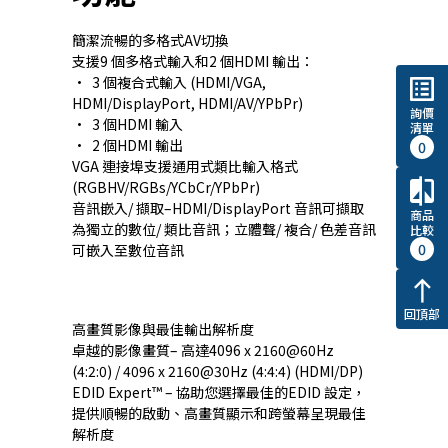
簡潔流暢的多格式AV切換
支援9 個多格式輸入和2 個HDMI 輸出：
• 3 個複合式輸入 (HDMI/VGA,
list_alt
HDMI/DisplayPort, HDMI/AV/YPbPr)
詢價
• 3 個HDMI 輸入
清單
• 2 個HDMI 輸出
0
VGA 連接埠支援通用式類比輸入格式
compare
(RGBHV/RGBs/YCbCr/YPbPr)
音訊嵌入/ 擷取–HDMI/DisplayPort 音訊可擷取
商品
為獨立的數位/ 類比音訊；立體聲/ 複合/ 色差音訊
比較
0
可嵌入至數位音訊
north
回頂部
高畫質影像與最佳輸出解析度
卓越的影像畫質– 高達4096 x 2160@60Hz
(4:2:0) / 4096 x 2160@30Hz (4:4:4) (HDMI/DP)
EDID Expert™ – 協助您選擇最佳的EDID 設定，
提供順暢的啟動、高畫質顯示和跨螢幕呈現最佳
解析度