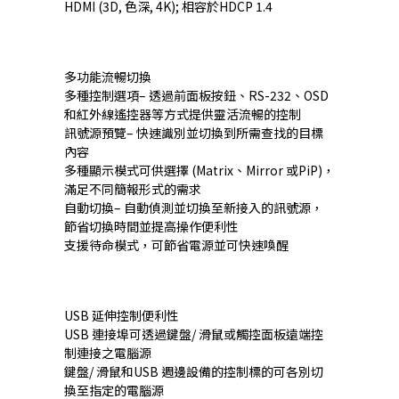
HDMI (3D, 色深, 4K); 相容於HDCP 1.4
多功能流暢切換
多種控制選項– 透過前面板按鈕、RS-232、OSD
和紅外線遙控器等方式提供靈活流暢的控制
訊號源預覽– 快速識別並切換到所需查找的目標
內容
多種顯示模式可供選擇 (Matrix、Mirror 或PiP)，
滿足不同簡報形式的需求
自動切換– 自動偵測並切換至新接入的訊號源，
節省切換時間並提高操作便利性
支援待命模式，可節省電源並可快速喚醒
USB 延伸控制便利性
USB 連接埠可透過鍵盤/ 滑鼠或觸控面板遠端控
制連接之電腦源
鍵盤/ 滑鼠和USB 週邊設備的控制標的可各別切
換至指定的電腦源