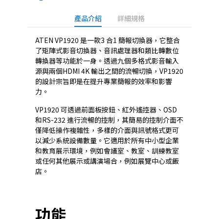
產品介紹
詳細規格
ATEN VP1920 是一款3 合1 簡報切換器，它整合
了矩陣式影音切換器、音訊處理器和類比轉數位
轉換器等功能於一身。透過九個多格式影音輸入
源與兩個HDMI 4K 輸出之間的流暢切換，VP1920
的設計宗旨即是在提升專業簡報的效率和影響
力。
VP1920 可透過前面板按鈕、紅外遙控器、OSD
和RS-232 進行流暢的控制，其簡易的控制介面不
僅降低操作複雜性，多樣的介面與訊號格式更可
以減少系統設備數量。它適用於所有中小型企業
和教育展示環境，例如會議室、教室、訓練教室
或任何其他展示或講演場合，例如展覽中心或飯
店。
功能