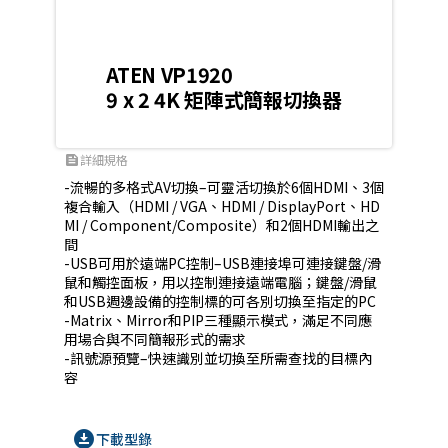
ATEN VP1920
9 x 2 4K 矩陣式簡報切換器
詳細規格
feed
-流暢的多格式AV切換–可靈活切換於6個HDMI、3個
複合輸入（HDMI / VGA、HDMI / DisplayPort、HD
MI / Component/Composite）和2個HDMI輸出之
間

-USB可用於遠端PC控制–USB連接埠可連接鍵盤/滑
鼠和觸控面板，用以控制連接遠端電腦；鍵盤/滑鼠
和USB週邊設備的控制標的可各別切換至指定的PC

-Matrix、Mirror和PIP三種顯示模式，滿足不同應
用場合與不同簡報形式的需求

-訊號源預覽–快速識別並切換至所需查找的目標內
容
download_for_offline
下載型錄