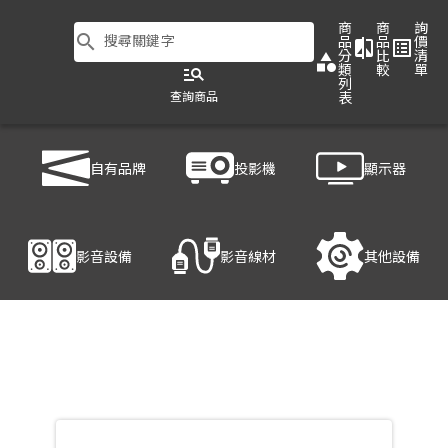
商
商
詢
search
搜尋關鍵字
品
品
價
compare
list_alt
分
比
清
category
類
較
單
manage_search
列
查詢商品
表
商品列表
/
影音設備
/
影音處理設備
/
ATEN VP1920
自有品牌
投影機
顯示器
產品細節
影音設備
影音線材
其他設備