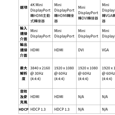
4K Mini
Mini
Mini
選項
Mini
DisplayPort
DisplayPort
Display
DisplayPort
轉HDMI主動
轉HDMI轉接
轉VGA
轉DVI轉接器
式轉接器
器
器
輸入
Mini
Mini
Mini
Mini
連接
DisplayPort
DisplayPort
DisplayPort
Display
介面
輸出
連接
HDMI
HDMI
DVI
VGA
介面
最大
3840 x 2160
1920 x 1080
1920 x 1080
1920 x 
解析
@ 30Hz
@ 60Hz
@ 60Hz
@ 60H
度
(4:4:4)
(4:4:4)
(4:4:4)
(4:4:4)
音效
及麥
HDMI
HDMI
N/A
N/A
克風
HDCP
HDCP 1.3
HDCP 1.3
N/A
N/A