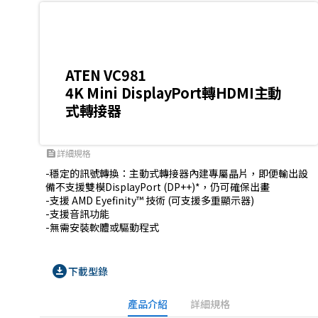
ATEN VC981
4K Mini DisplayPort轉HDMI主動
式轉接器
詳細規格
feed
-穩定的訊號轉換：主動式轉接器內建專屬晶片，即便輸出設
備不支援雙模DisplayPort (DP++)*，仍可確保出畫

-支援 AMD Eyefinity™ 技術 (可支援多重顯示器)

-支援音訊功能

-無需安裝軟體或驅動程式
download_for_offline
下載型錄
產品介紹
詳細規格