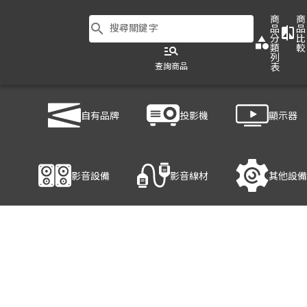
商
商
search
搜尋關鍵字
品
品
compare
分
比
category
類
較
manage_search
列
查詢商品
表
商品列表
/
影音設備
/
影音處理設備
/
ATEN VC981
自有品牌
投影機
顯示器
產品細節
影音設備
影音線材
其他設備