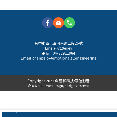
mail
call
台中市西屯區河南路二段26號
Line: @710ejjey
電話：04-22911984
Email: 
chenpeic@emotionalav.engineering
Copyright 2022 © 蒼松科技/眾佳影音
©BGMotion Web Design, all rights reserved