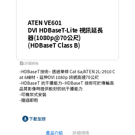
ATEN VE601
DVI HDBaseT-Lite 視訊延長
器(1080p@70公尺)
(HDBaseT Class B)
詳細規格
feed
-HDBaseT技術– 透過單條 Cat 6a/ATEN 2L-2910 C
at 6線材，延伸DVI 1080p 訊號高達70公尺

-HDBaseT 抗干擾能力–HDBaseT 技術可於傳輸高
品質影像時提供較好的抗干擾能力

-可機架式安裝

-隨插即用
download_for_offline
下載型錄
產品介紹
詳細規格