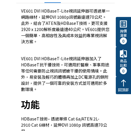
VE601 DVI HDBaseT-Lite視訊延伸器可透過單一
網路線材，延伸DVI 1080p訊號最遠達70公尺。
list_alt
此外，結合了ATEN及HDBaseT技術，更可支援
1920 x 1200解析度最遠達40公尺。VE601提供您
詢價
一個簡單、高相容性及具成本效益的專業視訊解
清單
0
決方案。
compare
VE601 DVI HDBaseT-Lite視訊延伸器加入了
商品
HDBaseT抗干擾技術，可適用於醫療、軍事用途
比較
0
等任何需要防止視訊訊號被干擾的使用情境。此
外，易安裝及輕巧的體積再加上DC電源孔的鎖附
north
設計，提供了一個可靠的安裝方式並可適用於多
數環境。
回頂部
功能
HDBaseT技術– 透過單條 Cat 6a/ATEN
2L-
2910
Cat 6線材，延伸DVI 1080p 訊號高達70公