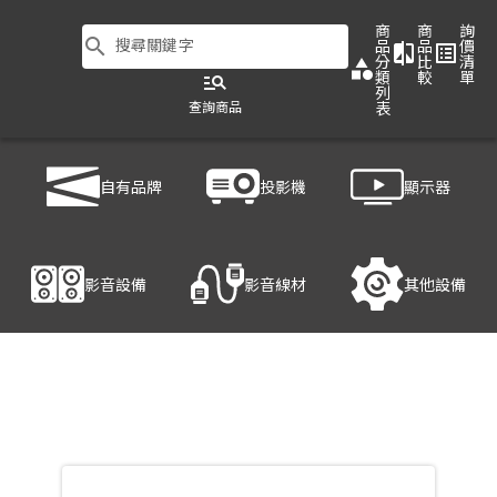
商
商
詢
search
搜尋關鍵字
品
品
價
compare
list_alt
分
比
清
category
類
較
單
manage_search
列
查詢商品
表
商品列表
/
影音設備
/
影音處理設備
/
ATEN VE601
自有品牌
投影機
顯示器
產品細節
影音設備
影音線材
其他設備