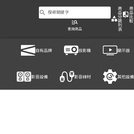
商
商
search
搜尋關鍵字
品
品
compare
分
比
category
類
較
manage_search
列
查詢商品
表
商品列表
/
影音設備
/
影音處理設備
/
ATEN VE2812EUT
自有品牌
投影機
顯示器
產品細節
影音設備
影音線材
其他設備