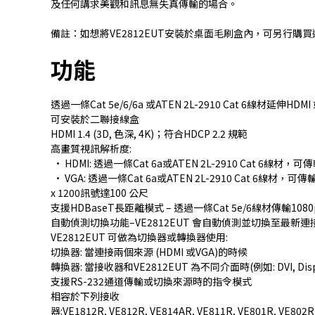
及任何講求美觀和訊息無失真傳輸的場合。
備註：如想將VE2812EUT安裝於桌面毛刷盒內，可另行購
功能
透過一條Cat 5e/6/6a 或ATEN
2L-2910
Cat 6線材延伸HDMI
可安裝於二聯接線盒
HDMI 1.4 (3D, 色深, 4K)；符合HDCP 2.2 規範
高畫質視訊解析度:
• HDMI: 透過一條Cat 6a或ATEN
2L-2910
Cat 6線材，可傳
• VGA: 透過一條Cat 6a或ATEN
2L-2910
Cat 6線材，可傳輸16
x 1200訊號達100 公尺
支援HDBaseT長距離模式 – 透過一條Cat 5e/6線材傳輸108
自動偵測切換功能–VE2812EUT 會自動偵測並切換至最新
VE2812EUT 可做為切換器或轉換器使用:
切換器: 當連接兩個來源 (HDMI 或VGA)的時候
轉換器: 當接收器和VE2812EUT 為不同介面時(例如: DVI, Displa
支援RS-232通道傳輸或切換來源時的指令模式
相容於下列接收
器:
VE1812R
,
VE812R
,
VE814AR
,
VE811R
,
VE801R
,
VE802R