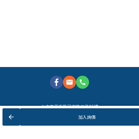
mail
call
台中市西屯區河南路二段26號
Line: @710ejjey
arrow_back
加入詢價
電話：04-22911984
Email: 
chenpeic@emotionalav.engineering