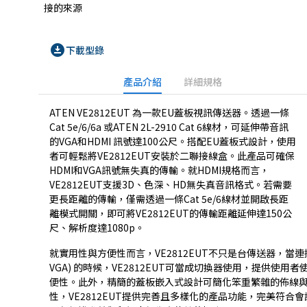
接的來源
download_for_offline
下載型錄
產品介紹
詳細規格
ATEN VE2812EUT 為一款EU蓋板視訊傳送器。透過一條
Cat 5e/6/6a 或ATEN
2L-2910
Cat 6線材，可延伸帶音訊
的VGA和HDMI 訊號達100公尺。搭配EU蓋板式設計，使用
者可輕鬆將VE2812EUT安裝於二聯接線盒。此產品可確保
HDMI和VGA訊號無失真的傳輸。就HDMI規格而言，
VE2812EUT支援3D、色深、HD無失真音訊格式。若需要
更長距離的傳輸，僅需透過一條Cat 5e/6線材並開啟長距
離模式開關，即可將VE2812EUT的傳輸距離延伸達150公
尺、解析度達1080p。
就實用性與方便性而言，VE2812EUT不只是台傳送器，當連接兩
VGA) 的時候，VE2812EUT可當成切換器使用，提供使用
便性。此外，精簡的蓋板嵌入式設計可簡化笨重繁雜的佈線
性，VE2812EUT提供完善且多樣化的產品功能，完美符合