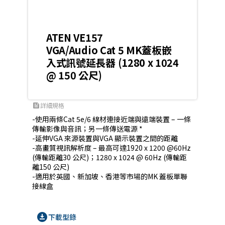
ATEN VE157
VGA/Audio Cat 5 MK蓋板嵌
入式訊號延長器 (1280 x 1024
@ 150 公尺)
詳細規格
feed
-使用兩條Cat 5e/6 線材連接近端與遠端裝置 – 一條
傳輸影像與音訊；另一條傳送電源 *

-延伸VGA 來源裝置與VGA 顯示裝置之間的距離

-高畫質視訊解析度 – 最高可達1920 x 1200 @60Hz 
(傳輸距離30 公尺)；1280 x 1024 @ 60Hz (傳輸距
離150 公尺)

-適用於英國、新加坡、香港等市場的MK 蓋板單聯
接線盒
download_for_offline
下載型錄