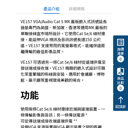
產品介紹
詳細規格
VE157 VGA/Audio Cat 5 MK 蓋板嵌入式訊號延長
器是專門為英國、新加坡、香港等適用MK 蓋板的
單聯接線盒市場所設計。它使用Cat 5e/6 線材連
接，能延伸VGA 視訊及音訊訊號長達150 公尺
list_alt
遠。VE157 支援常用的寬螢幕格式，能確保遠距
詢價
離傳輸的最佳影像品質。
清單
0
VE157 可透過另一條Cat 5e/6 線材從遠端供電至
發送端或接收端。VE157 精簡的嵌入式設計可簡
compare
化笨重繁雜的佈線與安裝，適用於會議廳、博物
商品
館、展示廳等重視環境美觀的場合。
比較
0
功能
north
回頂部
使用兩條Cat 5e/6 線材連接近端與遠端裝置 – 一
條傳輸影像與音訊；另一條傳送電源 *
可從傳送端或接收端遠端供電 **
延伸VGA 來源裝置與VGA 顯示裝置之間的距離