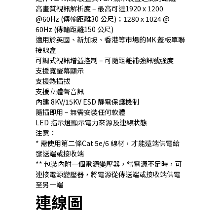
高畫質視訊解析度 – 最高可達1920 x 1200
@60Hz (傳輸距離30 公尺)；1280 x 1024 @
60Hz (傳輸距離150 公尺)
適用於英國、新加坡、香港等市場的MK 蓋板單聯
接線盒
可調式視訊增益控制 – 可隨距離補強訊號強度
支援寬螢幕顯示
支援熱插拔
支援立體聲音訊
內建 8KV/15KV ESD 靜電保護機制
隨插即用 – 無需安裝任何軟體
LED 指示燈顯示電力來源及連線狀態
注意：
* 需使用第二條Cat 5e/6 線材，才能遠端供電給
發送端或接收端
** 包裝內附一個電源變壓器，當電源不足時，可
連接電源變壓器，將電源從傳送端或接收端供電
至另一端
連線圖