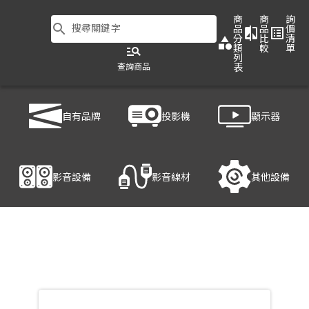
商
商
詢
search
搜尋關鍵字
品
品
價
compare
list_alt
分
比
清
category
類
較
單
manage_search
列
查詢商品
表
商品列表
/
影音設備
/
影音處理設備
/
ATEN VE157
自有品牌
投影機
顯示器
產品細節
影音設備
影音線材
其他設備