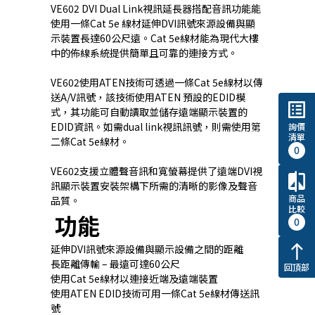
VE602 DVI Dual Link視訊延長器搭配音訊功能能
使用一條Cat 5e 線材延伸DVI訊號來源設備與顯
示裝置長達60公尺遠。Cat 5e線材能為現代大樓
中的佈線系統提供簡單且可靠的連接方式。
VE602使用ATEN技術可透過一條Cat 5e線材以傳
送A/V訊號，該技術使用ATEN 預設的EDID模
list_alt
式，其功能可自動讀取並儲存遠端顯示裝置的
EDID資訊。如需dual link視訊訊號，則需使用第
詢價
清單
二條Cat 5e線材。
0
VE602支援立體聲音訊和寬螢幕提供了遠端DVI視
compare
訊顯示裝置安裝架構下所需的清晰的影像及聲音
商品
品質。
比較
功能
0
north
延伸DVI訊號來源設備與顯示設備之間的距離
長距離傳輸 – 最遠可達60公尺
回頂部
使用Cat 5e線材以連接近端及遠端裝置
使用ATEN EDID技術可用一條Cat 5e線材傳送訊
號