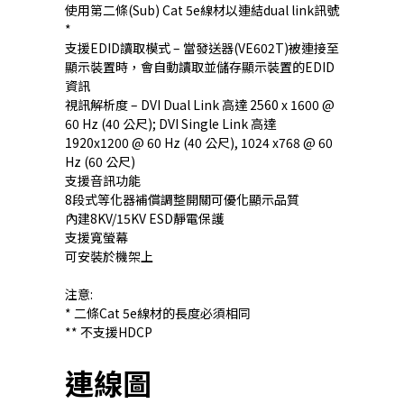
使用第二條(Sub) Cat 5e線材以連結dual link訊號
*
支援EDID讀取模式 – 當發送器(VE602T)被連接至
顯示裝置時，會自動讀取並儲存顯示裝置的EDID
資訊
視訊解析度 – DVI Dual Link 高達 2560 x 1600 @
60 Hz (40 公尺); DVI Single Link 高達
1920x1200 @ 60 Hz (40 公尺), 1024 x768 @ 60
Hz (60 公尺)
支援音訊功能
8段式等化器補償調整開關可優化顯示品質
內建8KV/15KV ESD靜電保護
支援寬螢幕
可安裝於機架上
注意:
* 二條Cat 5e線材的長度必須相同
** 不支援HDCP
連線圖