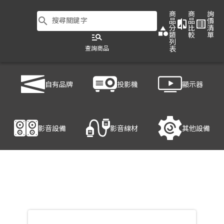
商
商
詢
search
搜尋關鍵字
品
品
價
compare
list_alt
分
比
清
category
類
較
單
manage_search
列
查詢商品
表
商品列表
/
影音設備
/
影音處理設備
/
ATEN VE602
自有品牌
投影機
顯示器
產品細節
影音設備
影音線材
其他設備