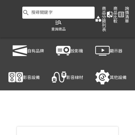
商
商
詢
search
搜尋關鍵字
品
品
價
compare
list_alt
分
比
清
category
類
較
單
manage_search
列
查詢商品
表
商品列表
/
影音設備
/
影音處理設備
/
ATEN VE066
自有品牌
投影機
顯示器
產品細節
影音設備
影音線材
其他設備