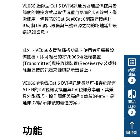
VE066 迷你型 Cat 5 DVI視訊延長器能提供使用者
簡便的連接方式以取代沉重且昂貴的DVI線材，僅
需使用一條輕巧的Cat 5e或Cat 6網路連接線材，
即可將DVI顯示設備與訊號來源之間的距離延伸最
遠達20公尺。
此外，VE066支援熱插拔功能，使用者毋需將設
備關機，即可輕易的將VE066傳送端裝置
list_alt
(Transmitter)與接收端裝置(Receiver)安裝或移
除至連接的訊號來源與顯示螢幕上。
詢價
清單
0
VE066 迷你型Cat 5 DVI視訊延長器可相容於所有
ATEN的DVI視訊切換器與DVI視訊分享器，其兼
compare
具外型精巧、操作簡便與高經濟效益的特性，是
商品
延伸DVI顯示訊號的最佳方案。
比較
0
north
功能
回頂部