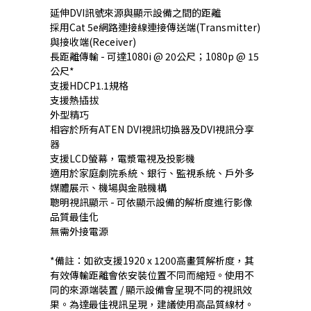
延伸DVI訊號來源與顯示設備之間的距離
採用Cat 5e網路連接線連接傳送端(Transmitter)
與接收端(Receiver)
長距離傳輸 - 可達1080i @ 20公尺；1080p @ 15
公尺*
支援HDCP1.1規格
支援熱插拔
外型精巧
相容於所有ATEN DVI視訊切換器及DVI視訊分享
器
支援LCD螢幕，電漿電視及投影機
適用於家庭劇院系統、銀行、監視系統、戶外多
媒體展示、機場與金融機構
聰明視訊顯示 - 可依顯示設備的解析度進行影像
品質最佳化
無需外接電源
*備註：如欲支援1920 x 1200高畫質解析度，其
有效傳輸距離會依安裝位置不同而縮短。使用不
同的來源端裝置 / 顯示設備會呈現不同的視訊效
果。為達最佳視訊呈現，建議使用高品質線材。