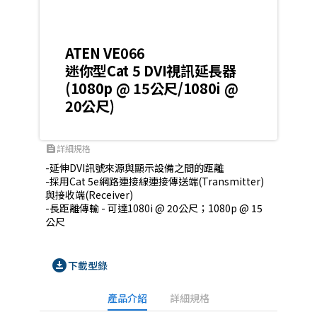
ATEN VE066
迷你型Cat 5 DVI視訊延長器
(1080p @ 15公尺/1080i @
20公尺)
詳細規格
feed
-延伸DVI訊號來源與顯示設備之間的距離

-採用Cat 5e網路連接線連接傳送端(Transmitter)
與接收端(Receiver)

-長距離傳輸 - 可達1080i @ 20公尺；1080p @ 15
公尺
download_for_offline
下載型錄
產品介紹
詳細規格