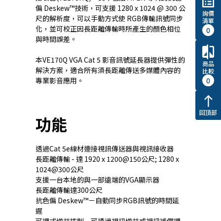
list_alt
偏 Deskew™技術，可支援 1280 x 1024 @ 300 公
詢價
尺的解析度，可以手動方式使 RGB傳輸訊號同步
清單
化，並可校正因長距離傳輸時所產生的顏色相位
0
與時間誤差。
compare
本VE170Q VGA Cat 5 影音訊號延長器提供彈性的
商品
解決方案，適合所有須長距離傳送多媒體內容的
比較
0
專業影音應用。
north
回頂部
功能
透過Cat 5e線材連接視訊傳送器與視訊接收器
長距離傳輸 - 達 1920 x 1200@150公尺; 1280 x
1024@300公尺
支援一台本地的與一部遠端的VGA顯示器
長距離傳輸達300公尺
抗色偏 Deskew™－自動同步RGB訊號的時間延
遲