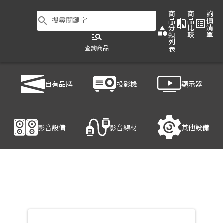
商
商
詢
search
搜尋關鍵字
品
品
價
compare
list_alt
分
比
清
category
類
較
單
manage_search
列
查詢商品
表
商品列表
/
影音設備
/
影音處理設備
/
ATEN VE170Q
自有品牌
投影機
顯示器
產品細節
影音設備
影音線材
其他設備