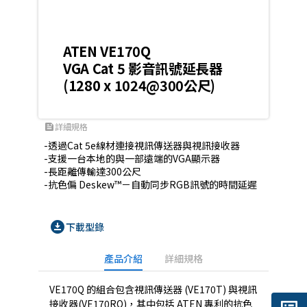
ATEN VE170Q
VGA Cat 5 影音訊號延長器
(1280 x 1024@300公尺)
詳細規格
feed
-透過Cat 5e線材連接視訊傳送器與視訊接收器

-支援一台本地的與一部遠端的VGA顯示器

-長距離傳輸達300公尺

-抗色偏 Deskew™－自動同步RGB訊號的時間延遲
download_for_offline
下載型錄
產品介紹
詳細規格
VE170Q 的組合包含視訊傳送器 (
VE170
T) 與視訊
接收器(
VE170RQ
)，其中包括 ATEN 專利的抗色