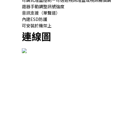
可調式增益控制－可透過視訊增益或視訊補償調
諧器手動調整訊號強度
音訊支援（單聲道）
內建ESD防護
可安裝於機架上
連線圖