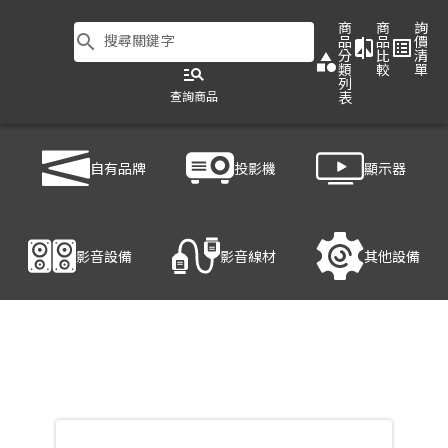
商
商
詢
search
搜尋關鍵字
品
品
價
compare
list_alt
分
比
清
category
類
較
單
manage_search
列
查詢商品
表
商品列表
/
影音設備
/
影音處理設備
/
ATEN VM5404HA
自有品牌
投影機
顯示器
產品細節
影音設備
影音線材
其他設備