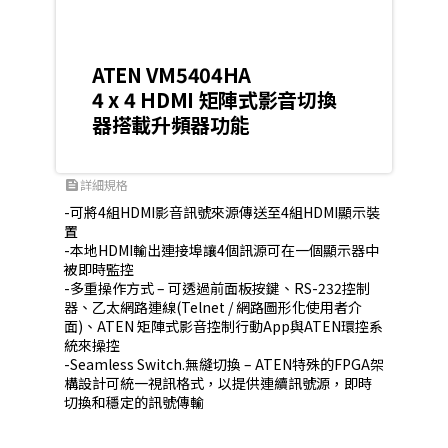
ATEN VM5404HA
4 x 4 HDMI 矩陣式影音切換
器搭載升頻器功能
詳細規格
feed
-可將4組HDMI影音訊號來源傳送至4組HDMI顯示裝
置

-本地HDMI輸出連接埠讓4個訊源可在一個顯示器中
被即時監控

-多重操作方式 – 可透過前面板按鍵、RS-232控制
器、乙太網路連線(Telnet / 網路圖形化使用者介
面)、ATEN 矩陣式影音控制行動App與ATEN環控系
統來操控

-Seamless Switch.無縫切換 – ATEN特殊的FPGA架
構設計可統一視訊格式，以提供連續訊號源，即時
切換和穩定的訊號傳輸