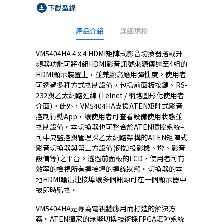
download_for_offline
下載型錄
產品介紹
詳細規格
VM5404HA 4 x 4 HDMI矩陣式影音切換器搭載升
頻器功能可將4組HDMI影音訊號來源傳送至4組的
HDMI顯示裝置上，並兼顧高應用彈性度。使用者
可透過多種方式控制設備，包括前面板按鍵、RS-
232與乙太網路連線 (Telnet / 網路圖形化使用者
介面)。此外，VM5404HA支援ATEN矩陣式影音
控制行動App，讓使用者可查看設備使用狀態並
控制設備。本切換器也可整合於ATEN環控系統–
可中央監控與管理採乙太網路架構的ATEN矩陣式
影音切換器與第三方設備(例如投影機、燈、影音
設備等)之平台。透過前面板的LCD，使用者可有
效率的檢視所有連接埠的連線狀態。切換器的本
地HDMI輸出連接埠讓多個訊源可在一個顯示器中
被即時監控。
VM5404HA是專為電視牆應用而打造的解決方
案。ATEN獨家的無縫切換技術採FPGA矩陣系統