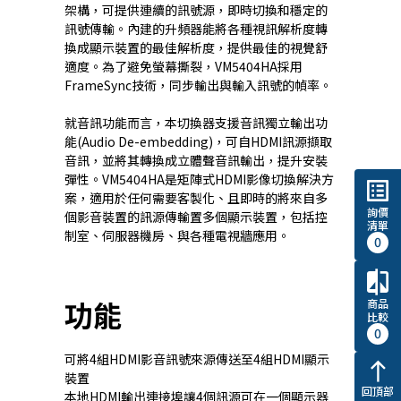
架構，可提供連續的訊號源，即時切換和穩定的
訊號傳輸。內建的升頻器能將各種視訊解析度轉
換成顯示裝置的最佳解析度，提供最佳的視覺舒
適度。為了避免螢幕撕裂，VM5404HA採用
FrameSync技術，同步輸出與輸入訊號的幀率。
就音訊功能而言，本切換器支援音訊獨立輸出功
能(Audio De-embedding)，可自HDMI訊源擷取
音訊，並將其轉換成立體聲音訊輸出，提升安裝
彈性。VM5404HA是矩陣式HDMI影像切換解決方
list_alt
案，適用於任何需要客製化、且即時的將來自多
詢價
個影音裝置的訊源傳輸置多個顯示裝置，包括控
清單
制室、伺服器機房、與各種電視牆應用。
0
compare
功能
商品
比較
0
可將4組HDMI影音訊號來源傳送至4組HDMI顯示
north
裝置
回頂部
本地HDMI輸出連接埠讓4個訊源可在一個顯示器