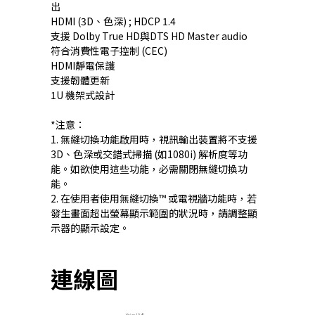
出
HDMI (3D、色深) ; HDCP 1.4
支援 Dolby True HD與DTS HD Master audio
符合消費性電子控制 (CEC)
HDMI靜電保護
支援韌體更新
1U 機架式設計
*注意：
1. 無縫切換功能啟用時，視訊輸出裝置將不支援
3D、色深或交錯式掃描 (如1080i) 解析度等功
能。如欲使用這些功能，必需關閉無縫切換功
能。
2. 在使用者使用無縫切換™ 或電視牆功能時，若
發生畫面超出螢幕顯示範圍的狀況時，請調整顯
示器的顯示設定。
連線圖