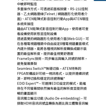
中被即時監控
多重操作方式 – 可透過前面板按鍵、RS-232控制
器、乙太網路連線(Telnet / 網路圖形化使用者介
面)、ATEN矩陣式影音控制行動App與ATEN環控
系統來操控
藉由ATEN矩陣式影音控制行動App，使用者可查
看設備使用狀態並控制設備
透過直覺的網路圖形化使用者介面(Web GUI)，可
在各種電視牆種類中自由設定8種電視牆畫面樣式
內建升頻器，能將各種視訊解析度轉換成顯示裝
置的最佳解析度，提供最佳視覺舒適度
FrameSync技術 – 同步輸出與輸入訊號的幀率，
避免螢幕撕裂
Seamless Switch™無縫切換 – ATEN特殊的
FPGA架構設計可統一視訊格式，以提供連續訊號
源，即時切換和穩定的訊號傳輸*
EDID Expert™ – 可選擇EDID設定的模式，能確
保在不同螢幕間依然擁有最佳的解析度並提供順
暢的畫面顯示
音訊獨立輸出功能 (Audio De-embedding) – 可
擷取HDMI音訊訊號且轉換為類比與立體聲音訊輸