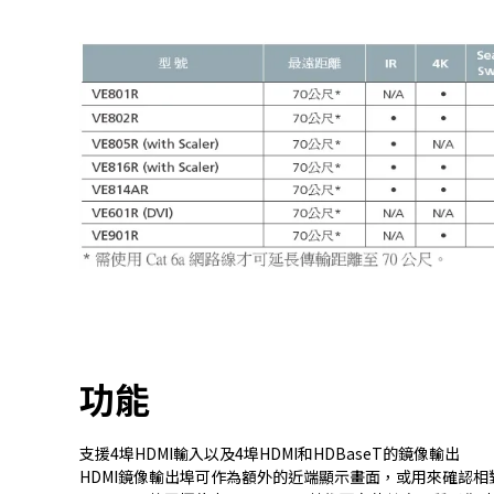
功能
支援4埠HDMI輸入以及4埠HDMI和HDBaseT的鏡像輸出
HDMI鏡像輸出埠可作為額外的近端顯示畫面，或用來確認相對