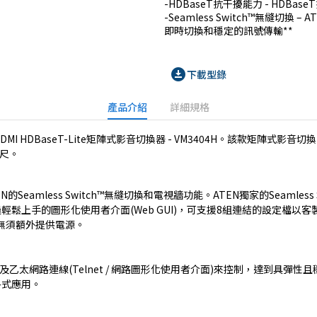
-HDBaseT抗干擾能力 - HDB
-Seamless Switch™無縫切
即時切換和穩定的訊號傳輸**
download_for_offline
下載型錄
產品介紹
詳細規格
I HDBaseT-Lite矩陣式影音切換器 - VM3404H。該款矩陣式影音切
公尺。
Seamless Switch™無縫切換和電視牆功能。ATEN獨家的Seamle
上手的圖形化使用者介面(Web GUI)，可支援8組連結的設定檔以客製化
無須額外提供電源。
制器以及乙太網路連線(Telnet / 網路圖形化使用者介面)來控制，達到
各式應用。