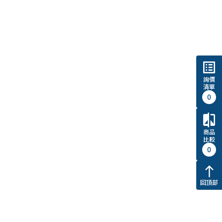
list_alt
詢價
清單
0
compare
商品
比較
0
north
回頂部