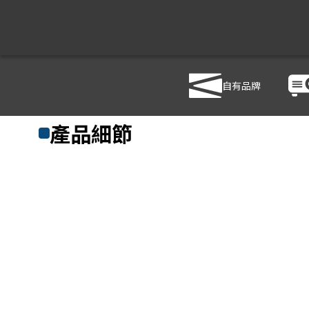
自有品牌
商品列表
/
影音設備
/
影音處理設備
/
ATEN VM3404H
產品細節