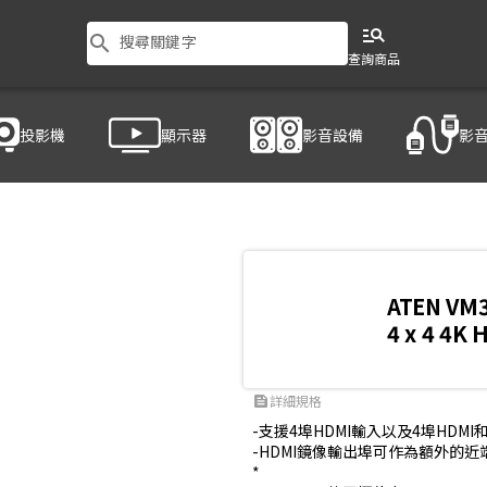
manage_search
search
搜尋關鍵字
查詢商品
投影機
顯示器
影音設備
影
ATEN VM
4 x 4 4
詳細規格
feed
-支援4埠HDMI輸入以及4埠HDMI和
-HDMI鏡像輸出埠可作為額外的近
*
