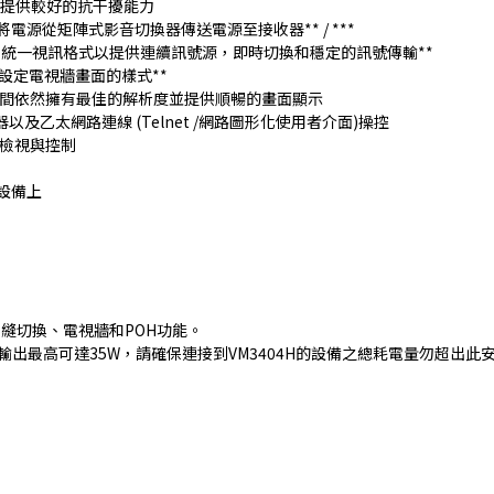
像時提供較好的抗干擾能力
/6a線材可將電源從矩陣式影音切換器傳送電源至接收器** / ***
A架構設計可統一視訊格式以提供連續訊號源，即時切換和穩定的訊號傳輸**
由設定電視牆畫面的樣式**
不同螢幕間依然擁有最佳的解析度並提供順暢的畫面顯示
以及乙太網路連線 (Telnet /網路圖形化使用者介面)操控
檢視與控制
在設備上
h™無縫切換、電視牆和POH功能。
源，總電源輸出最高可達35W，請確保連接到VM3404H的設備之總耗電量勿超出