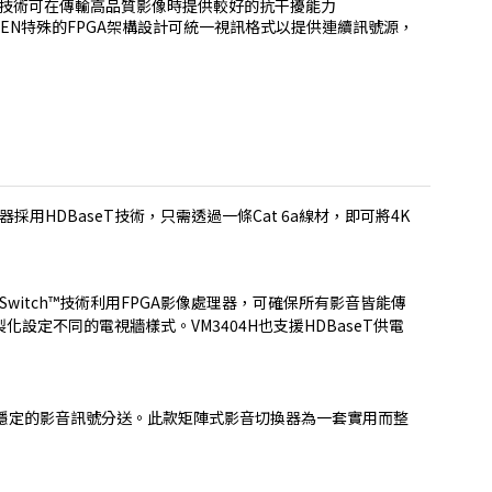
aseT技術可在傳輸高品質影像時提供較好的抗干擾能力

換 – ATEN特殊的FPGA架構設計可統一視訊格式以提供連續訊號源，
換器採用HDBaseT技術，只需透過一條Cat 6a線材，即可將4K
ss Switch™技術利用FPGA影像處理器，可確保所有影音皆能傳
設定不同的電視牆樣式。VM3404H也支援HDBaseT供電
具彈性且穩定的影音訊號分送。此款矩陣式影音切換器為一套實用而整