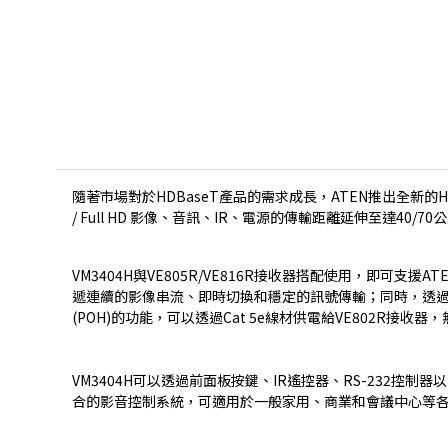
隨著市場對於HDBaseT產品的需求成長，ATEN推出全新的HDM
/ Full HD 影像、音訊、IR、電源的傳輸距離延伸至達40/70
VM3404H與
VE805R
/
VE816R
接收器搭配使用，即可支援ATEN的
遞連續的影像串流、即時切換和穩定的訊號傳輸；同時，透過輕鬆
(POH)的功能，可以透過Cat 5e線材供電給
VE802R
接收器，
VM3404H可以透過前面板按鍵、IR遙控器、RS-232控
合的影音控制系統，可適用於一般家用、商業和會議中心等