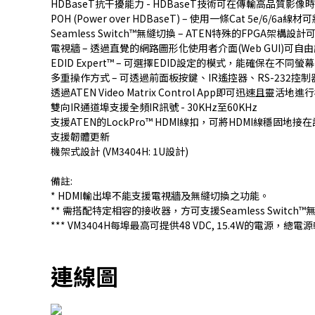
HDBaseT抗干擾能力 - HDBaseT技術可在傳輸高品質影
POH (Power over HDBaseT) – 使用一條Cat 5e/6
Seamless Switch™無縫切換 – ATEN特殊的FPG
電視牆 – 透過直覺的網路圖形化使用者介面(Web GUI)可自
EDID Expert™ – 可選擇EDID設定的模式，能確保在
多重操作方式 – 可透過前面板按鍵、IR遙控器、RS-232控制器
透過
ATEN Video Matrix Control App
即可迅速且靈活地進行
雙向IR通道埠支援全頻IR訊號 - 30KHz至60KHz
支援ATEN的LockPro™ HDMI線扣，可將HDMI線穩固地接
支援韌體更新
機架式設計 (VM3404H: 1U設計)
備註:
* HDMI輸出埠不能支援電視牆及無縫切換之功能。
** 需搭配特定相容的接收器，方可支援Seamless Switc
*** VM3404H每埠最高可提供48 VDC, 15.4W的電
連線圖