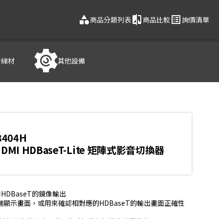
category
compare
list_alt
商品分類列表
商品比較
詢價清單
音線材
其他設備
3404H
K HDMI HDBaseT-Lite 矩陣式影音切換器
HDBaseT的鏡像輸出

端顯示畫面，或用來確認相對應的HDBaseT的輸出畫面正確性