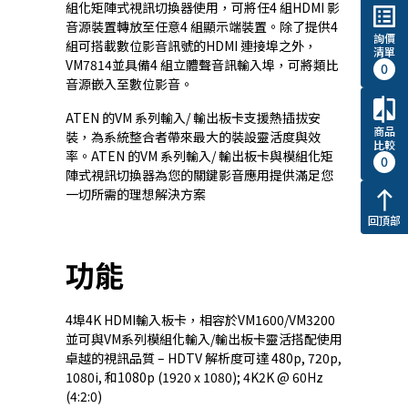
組化矩陣式視訊切換器使用，可將任4 組HDMI 影
list_alt
音源裝置轉放至任意4 組顯示端裝置。除了提供4
詢價
組可搭載數位影音訊號的HDMI 連接埠之外，
清單
VM7814並具備4 組立體聲音訊輸入埠，可將類比
0
音源嵌入至數位影音。
compare
ATEN 的VM 系列輸入/ 輸出板卡支援熱插拔安
商品
裝，為系統整合者帶來最大的裝設靈活度與效
比較
率。ATEN 的VM 系列輸入/ 輸出板卡與模組化矩
0
陣式視訊切換器為您的關鍵影音應用提供滿足您
一切所需的理想解決方案
north
回頂部
功能
4埠4K HDMI輸入板卡，相容於
VM1600
/
VM3200
並可與VM系列模組化輸入/輸出板卡靈活搭配使用
卓越的視訊品質 – HDTV 解析度可達 480p, 720p,
1080i, 和1080p (1920 x 1080); 4K2K @ 60Hz
(4:2:0)