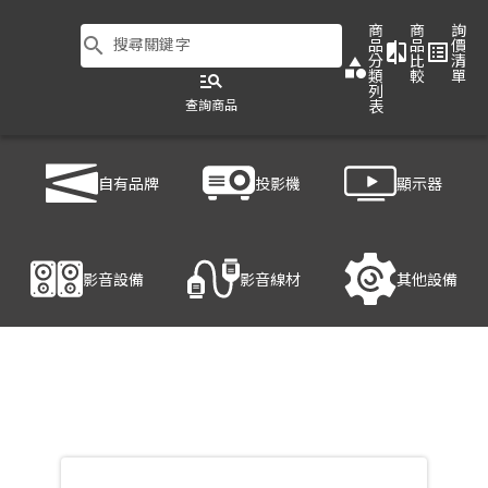
商
商
詢
search
搜尋關鍵字
品
品
價
compare
list_alt
分
比
清
category
類
較
單
manage_search
列
查詢商品
表
商品列表
/
影音設備
/
影音處理設備
/
ATEN VM7814
自有品牌
投影機
顯示器
產品細節
影音設備
影音線材
其他設備