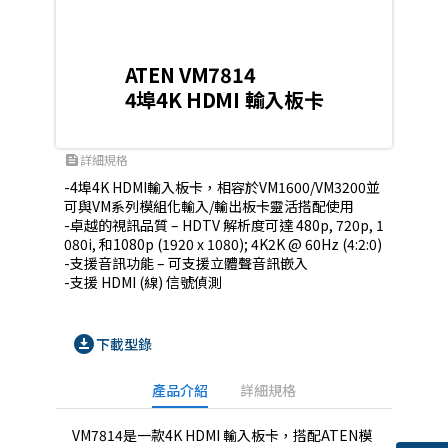
ATEN VM7814
4埠4K HDMI 輸入板卡
詳細規格
feed
-4埠4K HDMI輸入板卡，相容於VM1600/VM3200並
可與VM系列模組化輸入/輸出板卡靈活搭配使用

-卓越的視訊品質 – HDTV 解析度可達 480p, 720p, 1
080i, 和1080p (1920 x 1080); 4K2K @ 60Hz (4:2:0)

-支援音訊功能 – 可支援立體聲音訊嵌入

-支援 HDMI (線) 信號偵測
download_for_offline
下載型錄
產品介紹
詳細規格
VM7814是一款4K HDMI 輸入板卡，搭配ATEN模