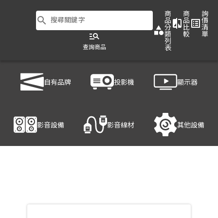
商
商
詢
search
搜尋關鍵字
品
品
價
compare
list_alt
分
比
清
category
類
較
單
manage_search
列
查詢商品
表
商品列表
/
影音設備
/
影音處理設備
/
ATEN VS1814T
自有品牌
投影機
顯示器
產品細節
影音設備
影音線材
其他設備