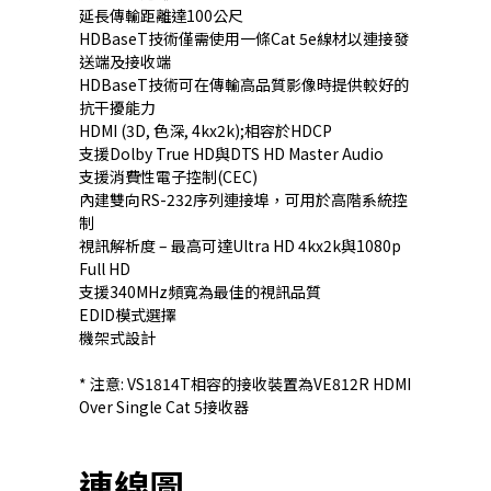
延長傳輸距離達100公尺
HDBaseT技術僅需使用一條Cat 5e線材以連接發
送端及接收端
HDBaseT技術可在傳輸高品質影像時提供較好的
抗干擾能力
HDMI (3D, 色深, 4kx2k);相容於HDCP
支援Dolby True HD與DTS HD Master Audio
支援消費性電子控制(CEC)
內建雙向RS-232序列連接埠，可用於高階系統控
制
視訊解析度 – 最高可達Ultra HD 4kx2k與1080p
Full HD
支援340MHz頻寬為最佳的視訊品質
EDID模式選擇
機架式設計
* 注意: VS1814T相容的接收裝置為
VE812R
HDMI
Over Single Cat 5接收器
連線圖