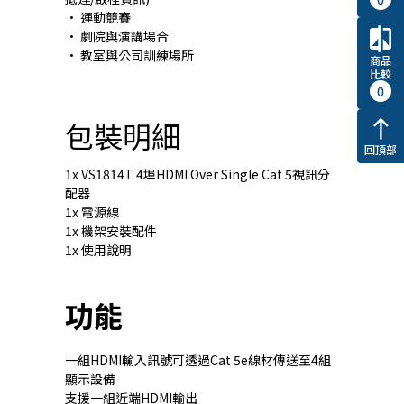
• 運動競賽
compare
• 劇院與演講場合
• 教室與公司訓練場所
商品
比較
0
包裝明細
north
回頂部
1x VS1814T 4埠HDMI Over Single Cat 5視訊分
配器
1x 電源線
1x 機架安裝配件
1x 使用說明
功能
一組HDMI輸入訊號可透過Cat 5e線材傳送至4組
顯示設備
支援一組近端HDMI輸出