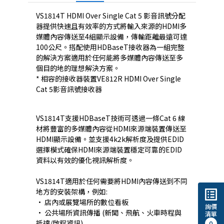
VS1814T HDMI Over Single Cat 5 影音訊號分配
器提供快速且有效率的方式將輸入來源的HDMI多
媒體內容傳送至4組顯示設備，傳輸距離最遠可達
100公尺。搭配使用HDBaseT接收器為一組完整
的解決方案適用於任何能將多媒體內容傳送至多
個目的地的理想解決方案。
* 相容的接收器裝置
VE812R
HDMI Over Single
Cat 5影音訊號接收器
VS1814T支援HDBaseT技術可透過一條Cat 6 線
材將豐富的多媒體內容從HDMI來源端裝置傳送至
HDMI顯示設備。並支援4k2k解析度及提供EDID
選擇模式確保HDMI來源端裝置穩定可靠的EDID
資料以有效的優化視訊解析度。
VS1814T適用於任何需要將HDMI內容傳送到不同
list_alt
地方的安裝架構，例如:
• 店內或展覽場所的數位看板
詢價
• 公共場所資訊傳播 (新聞、飛航、火車時程與
清單
抵達/啟程資訊)
0