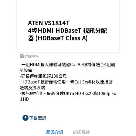
ATEN VS1814T
4埠HDMI HDBaseT 視訊分配
器 (HDBaseT Class A)
詳細規格
feed
-一組HDMI輸入訊號可透過Cat 5e線材傳送至4組顯
示設備

-延長傳輸距離達100公尺

-HDBaseT技術僅需使用一條Cat 5e線材以連接發
送端及接收端

-視訊解析度 – 最高可達Ultra HD 4kx2k與1080p Fu
ll HD
download_for_offline
下載型錄
產品介紹
詳細規格