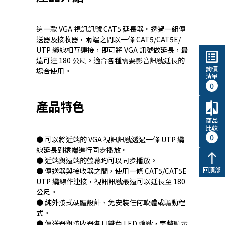
這一款 VGA 視訊訊號 CAT5 延長器。透過一組傳
送器及接收器，兩端之間以一條 CAT5/CAT5E/
UTP 纜線相互連接，即可將 VGA 訊號做延長，最
list_alt
遠可達 180 公尺。適合各種需要影音訊號延長的
詢價
場合使用。
清單
0
產品特色
compare
商品
比較
0
● 可以將近端的 VGA 視訊訊號透過一條 UTP 纜
線延長到遠端進行同步播放。
north
● 近端與遠端的螢幕均可以同步播放。
回頂部
● 傳送器與接收器之間，使用一條 CAT5/CAT5E
UTP 纜線作連接，視訊訊號最遠可以延長至 180
公尺。
● 純外接式硬體設計、免安裝任何軟體或驅動程
式。
● 傳送器與接收器各具雙色 LED 燈號，完整顯示