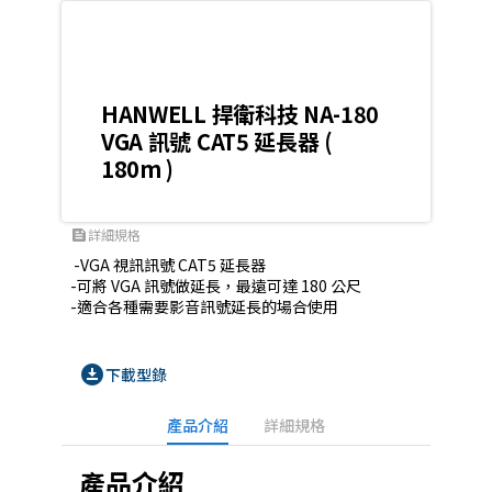
HANWELL 捍衛科技 NA-180
VGA 訊號 CAT5 延長器 (
180m )
詳細規格
feed
 -VGA 視訊訊號 CAT5 延長器

-可將 VGA 訊號做延長，最遠可達 180 公尺

-適合各種需要影音訊號延長的場合使用
download_for_offline
下載型錄
產品介紹
詳細規格
產品介紹