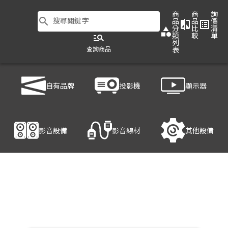
商
商
詢
search
搜尋關鍵字
品
品
價
compare
list_alt
分
比
清
category
類
較
單
manage_search
列
查詢商品
表
商品列表
/
影音設備
/
影音處理設備
/
HANWELL 捍衛科技 NA-180
自有品牌
投影機
顯示器
產品細節
影音設備
影音線材
其他設備