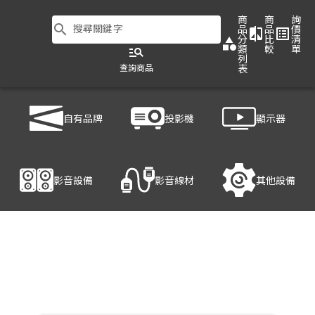
商
商
詢
search
搜尋關鍵字
品
品
價
compare
list_alt
分
比
清
category
類
較
單
manage_search
列
查詢商品
表
商品列表
/
影音設備
/
影音處理設備
/
HANWELL 捍衛科技 HE70W2
自有品牌
投影機
顯示器
產品細節
影音設備
影音線材
其他設備