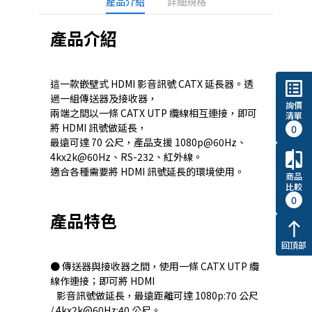
產品介紹
詳細規格
產品介紹
這一款嵌壁式 HDMI 影音訊號 CATX 延長器。透
list_alt
過一組傳送器及接收器，
詢價
兩端之間以一條 CATX UTP 纜線相互連接，即可
清單
將 HDMI 訊號做延長，
0
最遠可達 70 公尺，產品支援 1080p@60Hz、
compare
4kx2k@60Hz、RS-232、紅外線。
適合各種需要將 HDMI 訊號延長的環境使用。
商品
比較
0
產品特色
north
回頂部
● 傳送器與接收器之間，使用一條 CATX UTP 纜
線作連接；即可將 HDMI
影音訊號做延長，最遠距離可達 1080p:70 公尺
/ 4kx2k@60Hz:40 公尺。