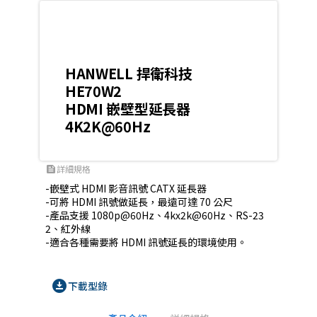
HANWELL 捍衛科技
HE70W2
HDMI 嵌壁型延長器
4K2K@60Hz
詳細規格
feed
-嵌壁式 HDMI 影音訊號 CATX 延長器

-可將 HDMI 訊號做延長，最遠可達 70 公尺

-產品支援 1080p@60Hz、4kx2k@60Hz、RS-23
2、紅外線

download_for_offline
下載型錄