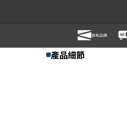
自有品牌
商品列表
/
影音設備
/
影音處理設備
/
HANWE
產品細節