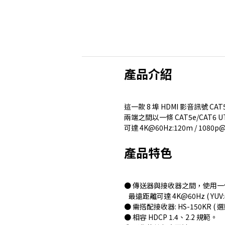
產品介紹
這一款 8 埠 HDMI 影音訊號 C
兩端之間以一條 CAT5e/CAT6
可達 4K@60Hz:120m / 10
產品特色
● 傳送器與接收器之間，使用一條 C
最遠距離可達 4K@60Hz ( YUV:4:2
● 需搭配接收器: HS-150KR ( 選
● 相容 HDCP 1.4、2.2 規範。