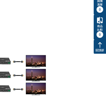
詢價
清單
0
compare
商品
比較
0
north
回頂部