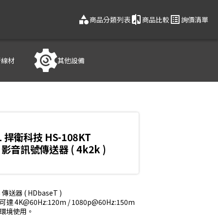
category
compare
list_alt
商品分類列表
商品比較
詢價清單
音線材
其他設備
L 捍衛科技 HS-108KT
 影音訊號傳送器 ( 4k2k )
傳送器 ( HDbaseT )

K@60Hz:120m / 1080p@60Hz:150m

的環境使用。