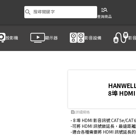
manage_search
search
搜尋關鍵字
查詢商品
投影機
顯示器
影音設備
影
LL 捍衛科技 HS-108KT
HANWEL
8埠 HDMI
詳細規格
feed
- 8 埠 HDMI 影音訊號 CAT5e/CAT6 
-可將 HDMI 訊號做延長，最遠距離可達 4
-適合各種需要將 HDMI 訊號延長