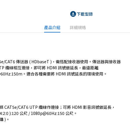
download_for_offline
下載型錄
產品介紹
詳細規格
AT5e/CAT6 傳送器 ( HDbaseT )，需搭配接收器使用。傳送器與接收器
 UTP 纜線相互連接，即可將 HDMI 訊號做延長，最遠距離
80p@60Hz:150m。適合各種需要將 HDMI 訊號延長的環境使用。
AT5e/CAT6 UTP 纜線作連接；可將 HDMI 影音訊號做延長，
:0 ):120 公尺 / 1080p@60Hz:150 公尺。
購 )。