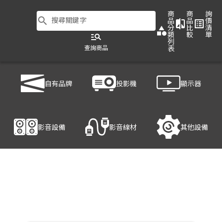
商
商
詢
search
搜尋關鍵字
品
品
價
compare
list_alt
分
比
清
category
類
較
單
manage_search
列
查詢商品
表
商品列表
/
影音設備
/
影音處理設備
/
HANWELL 捍衛科技 HD70M
自有品牌
投影機
顯示器
產品細節
影音設備
影音線材
其他設備