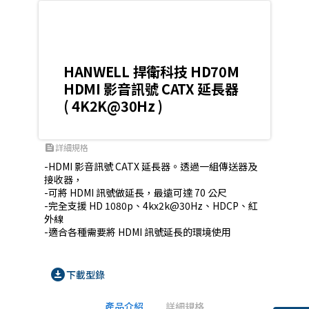
HANWELL 捍衛科技 HD70M
HDMI 影音訊號 CATX 延長器
( 4K2K@30Hz )
詳細規格
feed
-HDMI 影音訊號 CATX 延長器。透過一組傳送器及
接收器，

-可將 HDMI 訊號做延長，最遠可達 70 公尺

-完全支援 HD 1080p、4kx2k@30Hz、HDCP、紅
外線

-適合各種需要將 HDMI 訊號延長的環境使用
download_for_offline
下載型錄
產品介紹
詳細規格