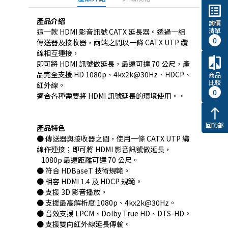
list_alt
產品介紹
詢價
清單
這一款 HDMI 影音訊號 CATX 延長器。透過一組
0
傳送器及接收器，兩端之間以一條 CATX UTP 纜
線相互連接，
compare
即可將 HDMI 訊號做延長，最遠可達 70 公尺，產
品完全支援 HD 1080p、4kx2k@30Hz、HDCP、
商品
比較
紅外線。
0
適合各種需要將 HDMI 訊號延長的環境使用。。
north
回頂部
產品特色
● 傳送器與接收器之間，使用一條 CATX UTP 纜
線作連接；即可將 HDMI 影音訊號做延長，
1080p 最遠距離可達 70 公尺。
● 符合 HDBaseT 技術規範。
● 相容 HDMI 1.4 及 HDCP 規範。
● 支援 3D 影音播放。
● 支援最高解析度:1080p、4kx2k@30Hz。
● 音效支援 LPCM、Dolby True HD、DTS-HD。
● 支援雙向紅外線延長傳輸。