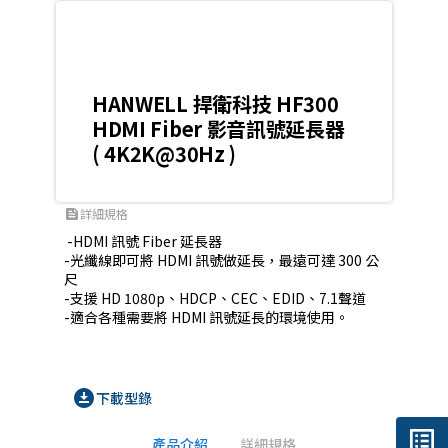
HANWELL 捍衛科技 HF300
HDMI Fiber 影音訊號延長器
( 4K2K@30Hz )
詳細規格
feed
 -HDMI 訊號 Fiber 延長器

-光纖線即可將 HDMI 訊號做延長，最遠可達 300 公
尺

-支援 HD 1080p、HDCP、CEC、EDID、7.1聲道

-適合各種需要將 HDMI 訊號延長的環境使用。

download_for_offline
下載型錄
list_alt
產品介紹
詳細規格