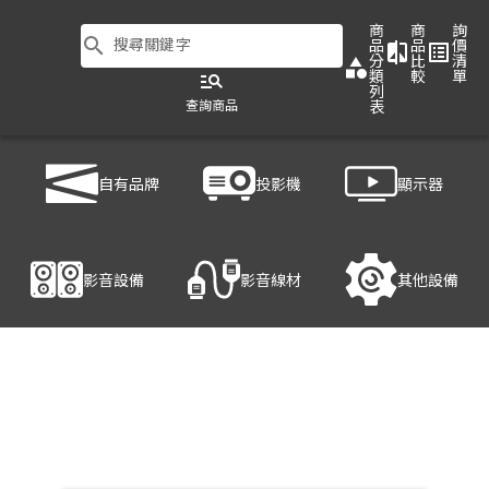
商
商
詢
search
搜尋關鍵字
品
品
價
compare
list_alt
分
比
清
category
類
較
單
manage_search
列
查詢商品
表
商品列表
/
影音設備
/
影音處理設備
/
HANWELL 捍衛科技 HF300
自有品牌
投影機
顯示器
產品細節
影音設備
影音線材
其他設備