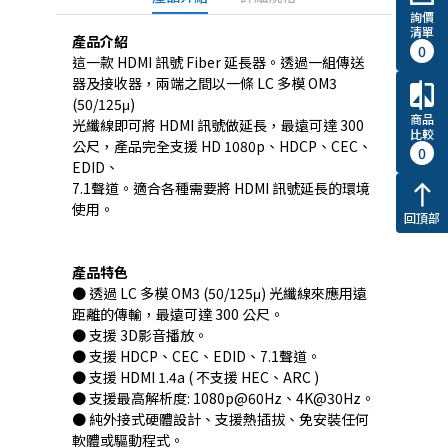
詢價
清單
產品介紹
0
這一款 HDMI 訊號 Fiber 延長器。透過一組傳送
器及接收器，兩端之間以一條 LC 多模 OM3
compare
(50/125μ)
商品
光纖線即可將 HDMI 訊號做延長，最遠可達 300
比較
公尺，產品完全支援 HD 1080p、HDCP、CEC、
0
EDID、
7.1聲道。適合各種需要將 HDMI 訊號延長的環境
north
使用。
回頂部
產品特色
● 透過 LC 多模 OM3 (50/125μ) 光纖線來應用遠
距離的傳輸，最遠可達 300 公尺。
● 支援 3D影音播放。
● 支援 HDCP、CEC、EDID、7.1聲道。
● 支援 HDMI 1.4a ( 不支援 HEC、ARC )
● 支援最高解析度: 1080p@60Hz、4K@30Hz。
● 純外接式硬體設計、支援熱插拔、免安裝任何
軟體或驅動程式。