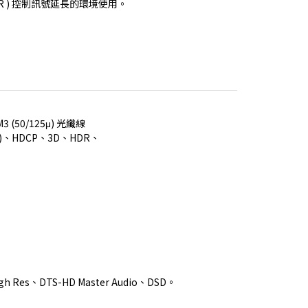
(50/125μ) 光纖線
:4 )、HDCP、3D、HDR、
igh Res、DTS-HD Master Audio、DSD。