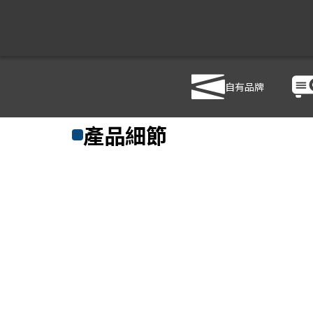
自有品牌
商品列表
/
影音設備
/
影音處理設備
/
HANWELL 捍衛科技
產品細節