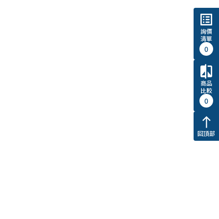
list_alt
詢價
清單
0
compare
商品
比較
0
north
回頂部