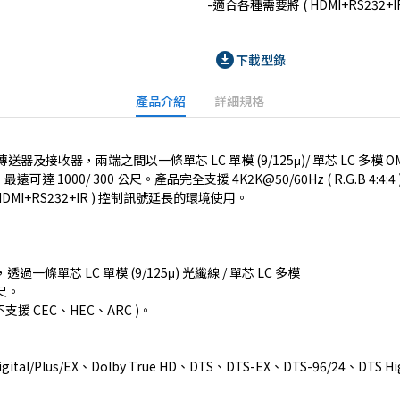
download_for_offline
下載型錄
產品介紹
詳細規格
接收器，兩端之間以一條單芯 LC 單模 (9/125μ)/ 單芯 LC 多模 OM3 
，最遠可達 1000/ 300 公尺。產品完全支援 4K2K@50/60Hz ( R.G.B 4:4
HDMI+RS232+IR ) 控制訊號延長的環境使用。
長，透過一條單芯 LC 單模 (9/125μ) 光纖線 / 單芯 LC 多模
公尺。
 ( 不支援 CEC、HEC、ARC )。
gital/Plus/EX、Dolby True HD、DTS、DTS-EX、DTS-96/24、DTS H