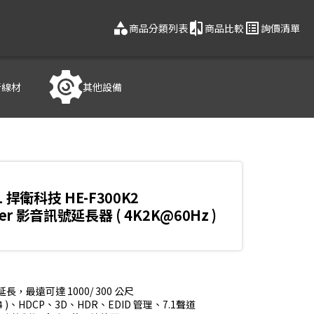
category
compare
list_alt
商品分類列表
商品比較
詢價清單
音線材
其他設備
L 捍衛科技 HE-F300K2
ber 影音訊號延長器 ( 4K2K@60Hz )
號做延長，最遠可達 1000/ 300 公尺

4:4:4 )、HDCP、3D、HDR、EDID 管理、7.1聲道
