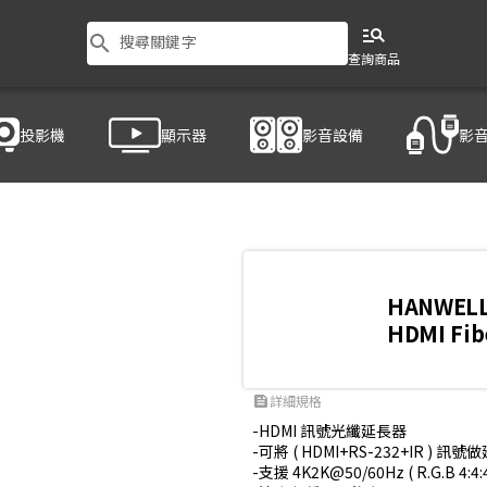
manage_search
search
搜尋關鍵字
查詢商品
投影機
顯示器
影音設備
影
 HE-F300K2
HANWEL
HDMI Fi
詳細規格
feed
-HDMI 訊號光纖延長器

-可將 ( HDMI+RS-232+IR ) 訊
-支援 4K2K@50/60Hz ( R.G.B 