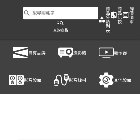
商
商
詢
search
搜尋關鍵字
品
品
價
compare
list_alt
分
比
清
category
類
較
單
manage_search
列
查詢商品
表
商品列表
/
影音設備
/
影音處理設備
/
HANWELL 捍衛科技 VAE200
自有品牌
投影機
顯示器
產品細節
影音設備
影音線材
其他設備