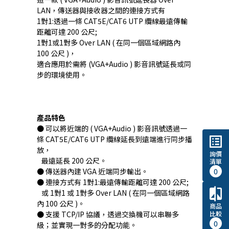
LAN，傳送器與接收器之間的連接方式有
1對1:透過一條 CAT5E/CAT6 UTP 纜線最遠傳輸
距離可達 200 公尺;
1對1或1對多 Over LAN ( 在同一個區域網路內
100 公尺 )，
適合應用於需將 (VGA+Audio ) 影音訊號延長或同
步的環境使用。
產品特色
● 可以將近端的 ( VGA+Audio ) 影音訊號透過一
list_alt
條 CAT5E/CAT6 UTP 纜線延長到遠端進行同步播
放，
詢價
最遠延長 200 公尺。
清單
0
● 傳送器內建 VGA 近端同步輸出。
● 連接方式有 1對1:最遠傳輸距離可達 200 公尺;
compare
或 1對1 或 1對多 Over LAN ( 在同一個區域網路
內 100 公尺 )。
商品
比較
● 支援 TCP/IP 協議，透過交換機可以串聯多
0
級；並實現一對多的分配功能。