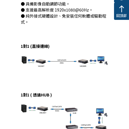
● 具備影像自動調節功能。
north
● 支援最高解析度 1920x1080@60Hz。
回頂部
● 純外接式硬體設計、免安裝任何軟體或驅動程
式。
1對1 (直接連線)
1對1 ( 透過HUB )