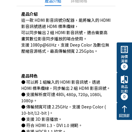
產品介紹
詳細規格
產品介紹
這一款 HDMI 影音訊號分配器，能將輸入的 HDMI
影音訊號透過 HDMI 標準纜線，
可以同步輸出 2 組 HDMI 影音訊號，適合需要高
畫質數位影音同步播放的場合使用。
支援 1080p@60Hz，支援 Deep Color 及數位無
list_alt
壓縮音源格式，最高傳輸頻寬 2.25Gpbs。
詢價
清單
0
產品特色
compare
● 可以將 1 組輸入的 HDMI 影音訊號，透過
商品
HDMI 標準纜線，同步輸出 2 組 HDMI 影音訊號。
比較
● 支援解析度可達 480i, 480p, 720p, 1080i,
0
1080p。
● 傳輸頻寬可達 2.25GHz，支援 Deep Color (
north
10-bit/12-bit )。
回頂部
● 支援 3D 影音播放。
● 符合 HDMI 1.3、DVI 1.0 規範。
● 支援 HDCP 1.1 協定。