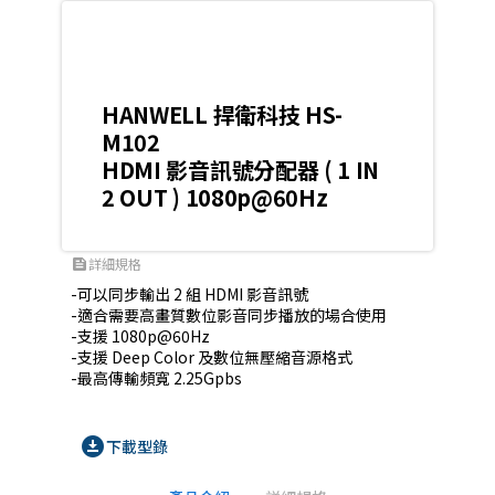
HANWELL 捍衛科技 HS-
M102
HDMI 影音訊號分配器 ( 1 IN
2 OUT ) 1080p@60Hz
詳細規格
feed
-可以同步輸出 2 組 HDMI 影音訊號

-適合需要高畫質數位影音同步播放的場合使用

-支援 1080p@60Hz

-支援 Deep Color 及數位無壓縮音源格式

-最高傳輸頻寬 2.25Gpbs
download_for_offline
下載型錄