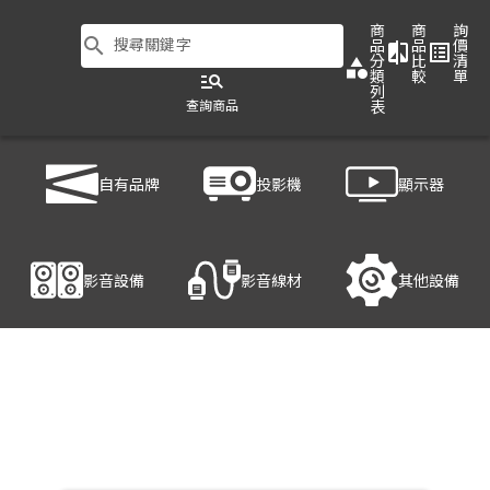
商
商
詢
search
搜尋關鍵字
品
品
價
compare
list_alt
分
比
清
category
類
較
單
manage_search
列
查詢商品
表
商品列表
/
影音設備
/
影音處理設備
/
HANWELL 捍衛科技 HS-M102
自有品牌
投影機
顯示器
產品細節
影音設備
影音線材
其他設備