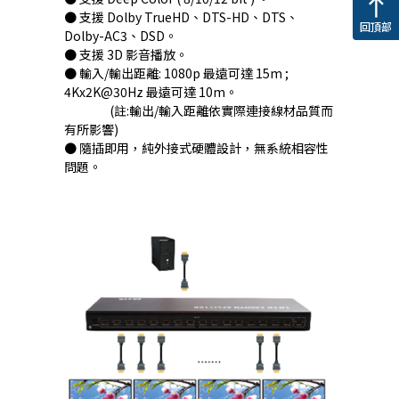
north
● 支援 Dolby TrueHD、DTS-HD、DTS、
回頂部
Dolby-AC3、DSD。
● 支援 3D 影音播放。
● 輸入/輸出距離: 1080p 最遠可達 15m ;
4Kx2K@30Hz 最遠可達 10m。
(註:輸出/輸入距離依實際連接線材品質而
有所影響)
● 隨插即用，純外接式硬體設計，無系統相容性
問題。