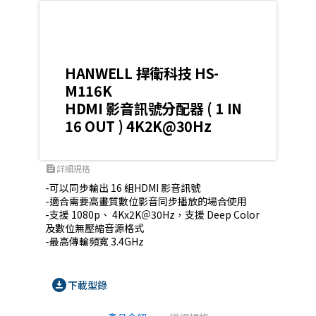
HANWELL 捍衛科技 HS-
M116K
HDMI 影音訊號分配器 ( 1 IN
16 OUT ) 4K2K@30Hz
詳細規格
feed
-可以同步輸出 16 組HDMI 影音訊號

-適合需要高畫質數位影音同步播放的場合使用

-支援 1080p、 4Kx2K＠30Hz，支援 Deep Color 
及數位無壓縮音源格式

-最高傳輸頻寬 3.4GHz
download_for_offline
下載型錄