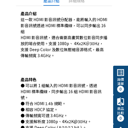
產品介紹
詳細規格
產品介紹
這一款 HDMI 影音訊號分配器，能將輸入的 HDMI
影音訊號透過 HDMI 標準纜線，可以同步輸出 16
組
HDMI 影音訊號，適合需要高畫質數位影音同步播
放的場合使用。支援 1080p、 4Kx2K＠30Hz，
支援 Deep Color 及數位無壓縮音源格式，最高
傳輸頻寬 3.4GHz。
list_alt
產品特色
詢價
清單
● 可以將 1 組輸入的 HDMI 影音訊號，透過
0
HDMI 標準纜線，同步輸出 16 組 HDMI 影音訊
號。
compare
● 符合 HDMI 1.4b 規範。
商品
● 相容 HDCP 協定。
比較
● 傳輸頻寬可達 3.4GHz。
0
● 支援解析度 1080p、4Kx2K@30Hz。
● 支援 Deep Color ( 8/10/12 bit ) 。