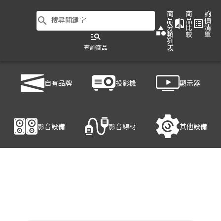
商
商
詢
search
搜尋關鍵字
品
品
價
compare
list_alt
分
比
清
category
類
較
單
manage_search
列
查詢商品
表
商品列表
/
影音設備
/
影音處理設備
/
HANWELL 捍衛科技 HS-M116K
自有品牌
投影機
顯示器
產品細節
影音設備
影音線材
其他設備