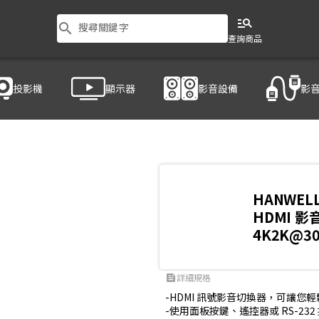
manage_search
search
搜尋關鍵字
查詢商品
投影機
顯示器
影音設備
影
-RS401K
HANWEL
HDMI 影音
4K2K@3
詳細規格
feed
-HDMI 訊號影音切換器，可讓您輕鬆切
-使用面板按鍵、遙控器或 RS-232 