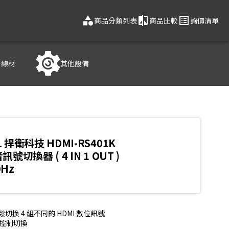
category
compare
list_alt
商品分類列表
商品比較
詢價清單
音線材
其他設備
L 捍衛科技 HDMI-RS401K
訊號切換器 ( 4 IN 1 OUT )
0Hz
換 4 組不同的 HDMI 數位訊號

控制切換
