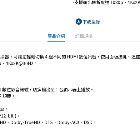
-支援輸出解析度達 1080p、4Kx2K
download_for_offline
下載型錄
產品介紹
詳細規格
切換器，可讓您輕鬆切換 4 組不同的 HDMI 數位訊號，使用面板按鍵、遙控器
、4Kx2K@30Hz。
DMI 數位影音訊號，切換輸出至 1 台顯示器上播放。
CP 規範。
ps。
/12-bit )。
-HD、Dolby-TrueHD、DTS、Dolby-AC3、DSD。