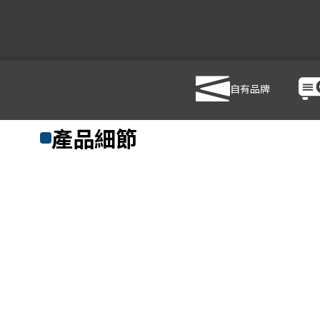
自有品牌
商品列表
/
影音設備
/
影音處理設備
/
HANWELL 捍衛科技 HDMI
產品細節