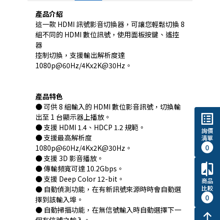
產品介紹
這一款 HDMI 訊號影音切換器，可讓您輕鬆切換 8
組不同的 HDMI 數位訊號，使用面板按鍵、遙控
器
控制切換，支援輸出解析度達
1080p@60Hz/4Kx2K@30Hz。
產品特色
● 可供 8 組輸入的 HDMI 數位影音訊號，切換輸
list_alt
出至 1 台顯示器上播放。
● 支援 HDMI 1.4、HDCP 1.2 規範。
詢價
● 支援最高解析度
清單
0
1080p@60Hz/4Kx2K@30Hz。
● 支援 3D 影音播放。
compare
● 傳輸頻寬可達 10.2Gbps。
● 支援 Deep Color 12-bit。
商品
比較
● 自動偵測功能，在有新訊號來源時時會自動選
0
擇到該輸入埠。
● 自動掃描功能，在無信號輸入時自動選擇下一
north