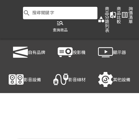
商
商
詢
search
搜尋關鍵字
品
品
價
compare
list_alt
分
比
清
category
類
較
單
manage_search
列
查詢商品
表
商品列表
/
影音設備
/
影音處理設備
/
HANWELL 捍衛科技 HDMI-S801K
自有品牌
投影機
顯示器
產品細節
影音設備
影音線材
其他設備