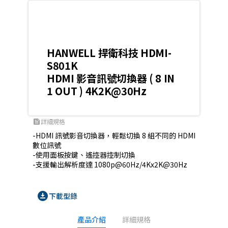
HANWELL 捍衛科技 HDMI-
S801K
HDMI 影音訊號切換器 ( 8 IN
1 OUT ) 4K2K@30Hz
詳細規格
feed
-HDMI 訊號影音切換器，輕鬆切換 8 組不同的 HDMI 
數位訊號

-使用面板按鍵、遙控器控制切換

-支援輸出解析度達 1080p@60Hz/4Kx2K@30Hz
download_for_offline
下載型錄
產品介紹
詳細規格