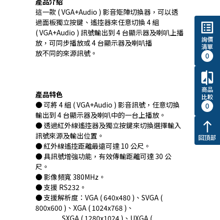
產品介紹
這一款 ( VGA+Audio ) 影音矩陣切換器，可以透
過面板獨立按鍵、遙控器來任意切換 4 組
list_alt
( VGA+Audio ) 訊號輸出到 4 台顯示器及喇叭上播
詢價
放，可同步播放或 4 台顯示器及喇叭播
清單
放不同的來源訊號。
0
compare
商品
產品特色
比較
● 可將 4 組 ( VGA+Audio ) 影音訊號，任意切換
0
輸出到 4 台顯示器及喇叭中的一台上播放。
north
● 透過紅外線遙控器及獨立按鍵來切換選擇輸入
訊號來源及輸出位置。
回頂部
● 紅外線遙控距離最遠可達 10 公尺。
● 具訊號增強功能，有效傳輸距離可達 30 公
尺。
● 影像頻寬 380MHz。
● 支援 RS232。
● 支援解析度：VGA ( 640x480 )、SVGA (
800x600 )、XGA ( 1024x768 )、
SXGA ( 1280x1024 )、UXGA (