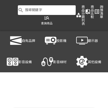
商
商
詢
search
搜尋關鍵字
品
品
價
compare
list_alt
分
比
清
category
類
較
單
manage_search
列
查詢商品
表
商品列表
/
影音設備
/
影音處理設備
/
HANWELL 捍衛科技 SB-4144
自有品牌
投影機
顯示器
產品細節
影音設備
影音線材
其他設備