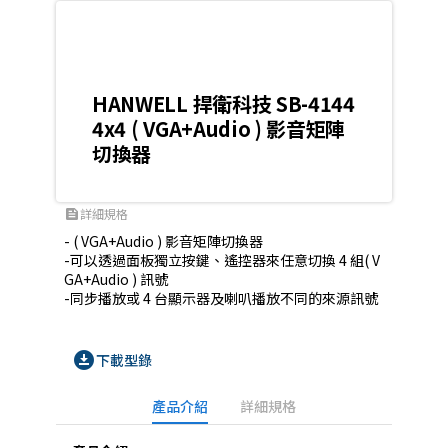
HANWELL 捍衛科技 SB-4144
4x4 ( VGA+Audio ) 影音矩陣
切換器
詳細規格
feed
- ( VGA+Audio ) 影音矩陣切換器

-可以透過面板獨立按鍵、遙控器來任意切換 4 組( V
GA+Audio ) 訊號

-同步播放或 4 台顯示器及喇叭播放不同的來源訊號
download_for_offline
下載型錄
產品介紹
詳細規格