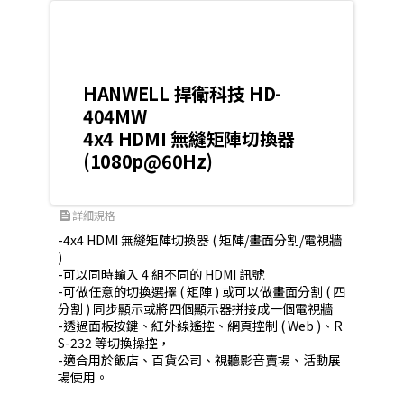
HANWELL 捍衛科技 HD-
404MW
4x4 HDMI 無縫矩陣切換器
(1080p@60Hz)
詳細規格
feed
-4x4 HDMI 無縫矩陣切換器 ( 矩陣/畫面分割/電視牆 
)

-可以同時輸入 4 組不同的 HDMI 訊號

-可做任意的切換選擇 ( 矩陣 ) 或可以做畫面分割 ( 四
分割 ) 同步顯示或將四個顯示器拼接成一個電視牆

-透過面板按鍵、紅外線遙控、網頁控制 ( Web )、R
S-232 等切換操控，

-適合用於飯店、百貨公司、視聽影音賣場、活動展
場使用。