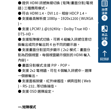
list_alt
● 提供 HDMI 訊號無縫切換 ( 矩陣/畫面分割/電視
牆 ) 三種應用模式。
詢價
● 符合 HDMI 1.4、DVI 1.0，相容 HDCP 1.4。
清單
0
● 支援最高解析度 1080p、1920x1200 ( WUXGA
)。
compare
● 支援 LPCM7.1 @192KHz、Dolby True HD、
DTS-HD。
商品
比較
● 支援矩陣模式切換，可將 4 組輸入訊號任意切
0
換輸出或同步輸出到 4 台不同的顯示器。
● 支援畫面分割並同步顯示 ( 2x2 模式：畫面分
north
割為四個視窗，每個視窗顯示個別的 HDMI 輸入
回頂部
內容)。
● 畫面分割模式:支援 PIP、POP。
● 支援 2x2 電視牆，可在 4 個輸入訊號中，選擇
一個做輸出。
● 支援面板按鍵、紅外線遙控、網頁控制 ( Web
)、RS-232...等切換操控。
● 支援 OSD 選擇設定。
一.矩陣模式