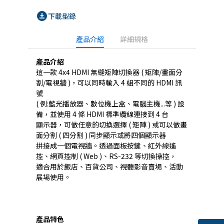
download_for_offline
下載型錄
產品介紹
詳細規格
產品介紹
這一款 4x4 HDMI 無縫矩陣切換器 ( 矩陣/畫面分
割/電視牆 )，可以同時輸入 4 組不同的 HDMI 訊
號
( 例:藍光播放器、數位機上盒、電腦主機...等 ) 設
備，並使用 4 條 HDMI 標準纜線連接到 4 台
顯示器，可做任意的切換選擇 ( 矩陣 ) 或可以做畫
面分割 ( 四分割 ) 同步顯示或將四個顯示器
拼接成一個電視牆。透過面板按鍵、紅外線遙
控、網頁控制 ( Web )、RS-232 等切換操控，
適合用於飯店、百貨公司、視聽影音賣場、活動
展場使用。
產品特色