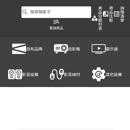
商
商
詢
search
搜尋關鍵字
品
品
價
compare
list_alt
分
比
清
category
類
較
單
manage_search
列
查詢商品
表
商品列表
/
影音設備
/
影音處理設備
/
HANWELL 捍衛科技 HD-404MW
自有品牌
投影機
顯示器
產品細節
影音設備
影音線材
其他設備