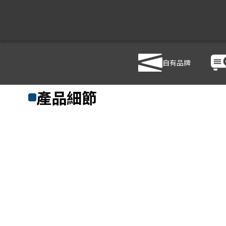
自有品牌
商品列表
/
影音設備
/
影音處理設備
/
HANWELL 捍衛科技 HD-M
產品細節