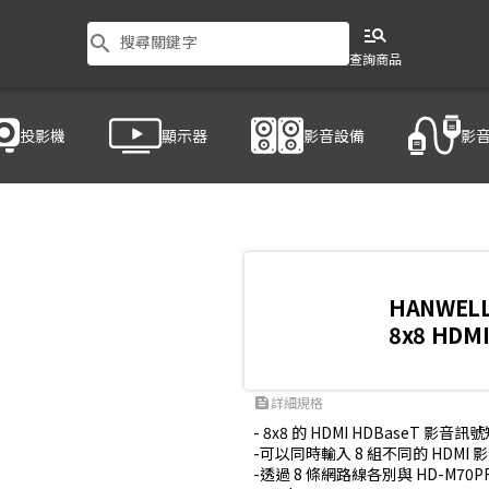
manage_search
search
搜尋關鍵字
查詢商品
投影機
顯示器
影音設備
影
0808CKP
HANWEL
8x8 HD
詳細規格
feed
- 8x8 的 HDMI HDBaseT 影音
-可以同時輸入 8 組不同的 HDMI 影
-透過 8 條網路線各別與 HD-M70