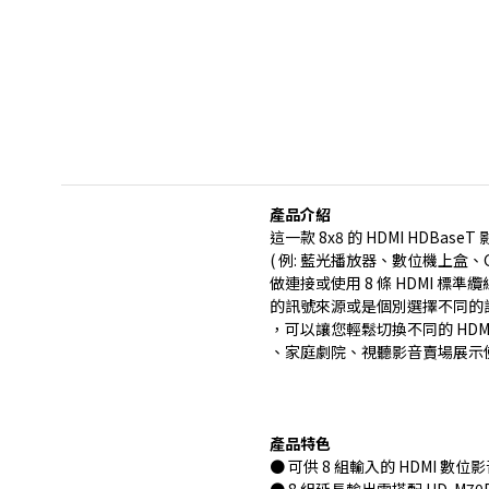
產品介紹
這一款 8x8 的 HDMI HDBa
( 例: 藍光播放器、數位機上盒、Ga
做連接或使用 8 條 HDMI 
的訊號來源或是個別選擇不同的訊
，可以讓您輕鬆切換不同的 HD
、家庭劇院、視聽影音賣場展示
產品特色
● 可供 8 組輸入的 HDMI 