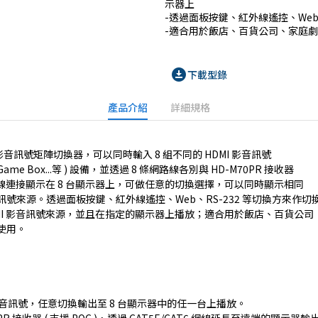
示器上

-透過面板按鍵、紅外線遙控、Web、
download_for_offline
下載型錄
產品介紹
詳細規格
seT 影音訊號矩陣切換器，可以同時輸入 8 組不同的 HDMI 影音訊號
me Box...等 ) 設備，並透過 8 條網路線各別與 HD-M70PR 接收器
標準纜線連接顯示在 8 台顯示器上，可做任意的切換選擇，可以同時顯示相同
號來源。透過面板按鍵、紅外線遙控、Web、RS-232 等切換方來作切
MI 影音訊號來源，並且在指定的顯示器上播放；適合用於飯店、百貨公司
使用。
數位影音訊號，任意切換輸出至 8 台顯示器中的任一台上播放。