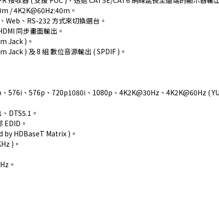
PR 接收器 ( 支援 POC )，透過 CAT5E/CAT6 網線延長至遠端的顯示器輸
 / 4K2K@60Hz:40m。
Web、RS-232 方式來切換選台。
埠 HDMI 同步畫面輸出。
 Jack )。
Jack ) 及 8 組 數位音源輸出 ( SPDIF )。
6i、576p、720p1080i、1080p、4K2K@30Hz、4K2K@60Hz ( YUV4
1、DTS5.1。
部 EDID。
d by HDBaseT Matrix )。
Hz )。
0Hz。