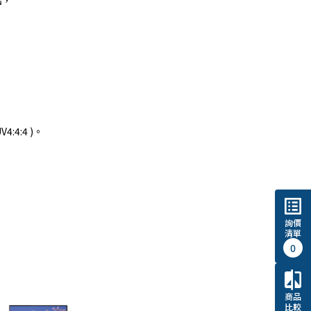
出，
:4:4 )。
list_alt
詢價
清單
0
compare
商品
比較