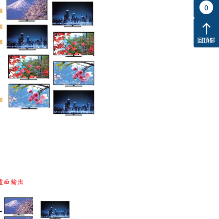
0
north
回頂部