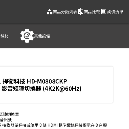
category
compare
list_alt
商品分類列表
商品比較
詢價清單
音線材
其他設備
L 捍衛科技 HD-M0808CKP
MI 影音矩陣切換器 (4K2K@60Hz)
訊號矩陣切換器

音訊號

PR 接收器做連接或使用 8 條 HDMI 標準纜線連接顯示在 8 台顯