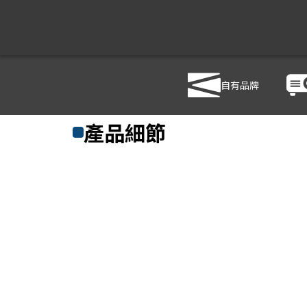
自有品牌
商品列表
/
影音設備
/
影音處理設備
/
HANWELL 捍衛科
產品細節