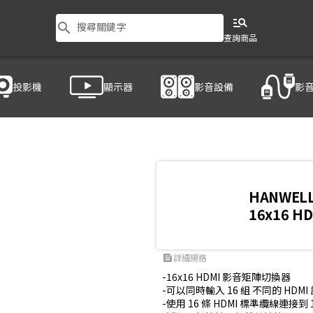
manage_search
search
搜尋關鍵字
查詢商品
投影機
顯示器
影音設備
影
技 HD-1616K2
HANWEL
16x16 
詳細規格
feed
-16x16 HDMI 影音矩陣切換器

-可以同時輸入 16 組 不同的 HDMI 
-使用 16 條 HDMI 標準纜線連