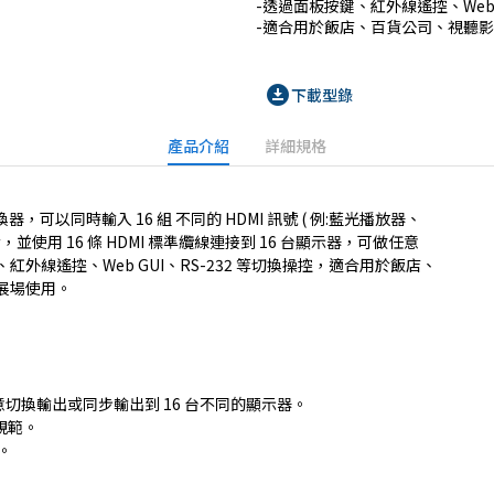
-透過面板按鍵、紅外線遙控、Web G
-適合用於飯店、百貨公司、視聽
download_for_offline
下載型錄
產品介紹
詳細規格
切換器，可以同時輸入 16 組 不同的 HDMI 訊號 ( 例:藍光播放器、
備，並使用 16 條 HDMI 標準纜線連接到 16 台顯示器，可做任意
外線遙控、Web GUI、RS-232 等切換操控，適合用於飯店、
展場使用。
號任意切換輸出或同步輸出到 16 台不同的顯示器。
2 規範。
z。