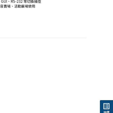
UI、RS-232 等切換操控

影音賣場、活動展場使用
list_alt
詢價