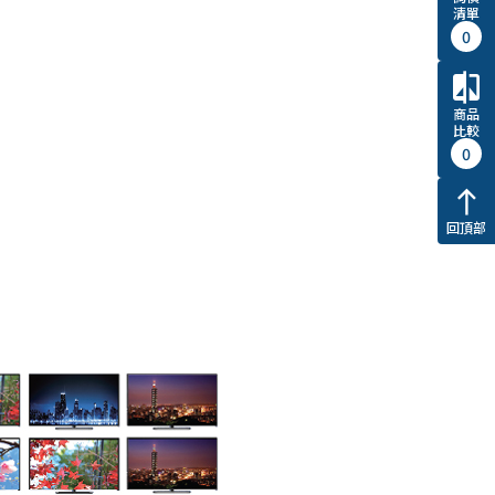
清單
0
compare
商品
比較
0
north
回頂部