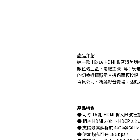
產品介紹
這一款 16x16 HDMI 影音矩陣
數位機上盒、電腦主機...等 ) 設
的切換選擇顯示。透過面板按鍵、紅
百貨公司、視聽影音賣場、活動
產品特色
● 可將 16 組 HDMI 輸入訊
● 相容 HDMI 2.0b 、HDCP 2.
● 支援最高解析度 4k2k@60H
● 傳輸頻寬可達 18Gbps。