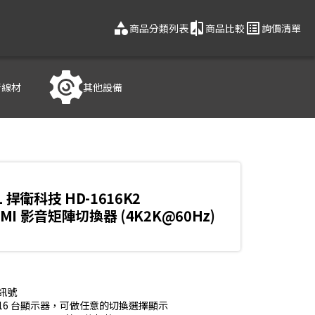
category
compare
list_alt
商品分類列表
商品比較
詢價清單
音線材
其他設備
L 捍衛科技 HD-1616K2
HDMI 影音矩陣切換器 (4K2K@60Hz)
訊號

接到 16 台顯示器，可做任意的切換選擇顯示
