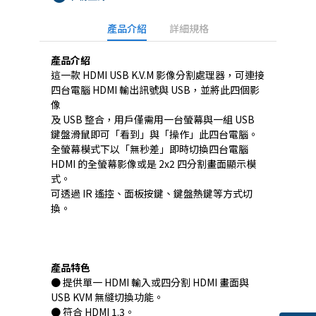
產品介紹
詳細規格
產品介紹
這一款 HDMI USB K.V.M 影像分割處理器，可連接
四台電腦 HDMI 輸出訊號與 USB，並將此四個影
像
及 USB 整合，用戶僅需用一台螢幕與一組 USB
鍵盤滑鼠即可「看到」與「操作」此四台電腦。
全螢幕模式下以「無秒差」即時切換四台電腦
HDMI 的全螢幕影像或是 2x2 四分割畫面顯示模
式。
可透過 IR 遙控、面板按鍵、鍵盤熱鍵等方式切
換。
產品特色
● 提供單一 HDMI 輸入或四分割 HDMI 畫面與
USB KVM 無縫切換功能。
● 符合 HDMI 1.3。