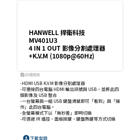
HANWELL 捍衛科技
MV401U3
4 IN 1 OUT 影像分割處理器
+K.V.M (1080p@60Hz)
詳細規格
feed
-HDMI USB K.V.M 影像分割處理器

-可連接四台電腦 HDMI 輸出訊號與 USB，並將此四
個影像及 USB 整合

-一台螢幕與一組 USB 鍵盤滑鼠即可「看到」與「操
作」此四台電腦。

-全螢幕模式下以「無秒差」即時切換

-可透過 IR 遙控、面板按鍵、鍵盤熱鍵等方式切換
download_for_offline
下載型錄