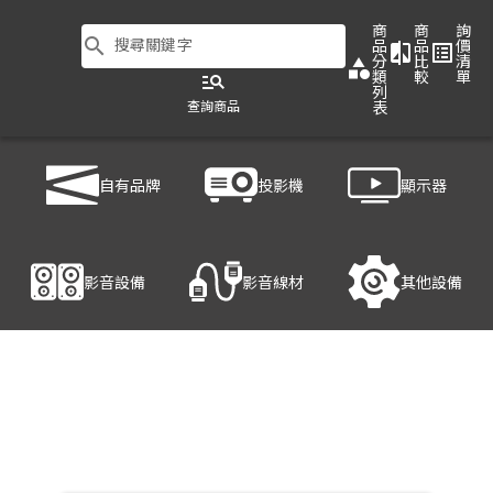
商
商
詢
search
搜尋關鍵字
品
品
價
compare
list_alt
分
比
清
category
類
較
單
manage_search
列
查詢商品
表
商品列表
/
影音設備
/
影音處理設備
/
HANWELL 捍衛科技 MV401U3
自有品牌
投影機
顯示器
產品細節
影音設備
影音線材
其他設備