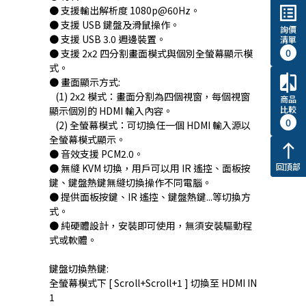
list_alt
● 支援輸出解析度 1080p@60Hz。
● 支援 USB 鍵盤及滑鼠操作。
詢價
● 支援 USB 3.0 週邊裝置。
清單
0
● 支援 2x2 四分割畫面模式與個別全螢幕顯示模
式。
compare
● 畫面顯示方式:
(1) 2x2 模式：畫面分割為四個視窗，每個視窗
商品
比較
顯示個別的 HDMI 輸入內容。
0
(2) 全螢幕模式：可切換任一個 HDMI 輸入源以
全螢幕模式顯示。
north
● 音效支援 PCM2.0。
回頂部
● 無縫 KVM 切換，用戶可以用 IR 遙控、面板按
鍵、鍵盤熱鍵無縫切換操作不同電腦。
● 提供面板按鍵、IR 遙控、鍵盤熱鍵...等切換方
式。
● 純硬體設計，安裝即可使用，無須安裝驅動程
式或軟體。
鍵盤切換熱鍵:
全螢幕模式下 [ Scroll+Scroll+1 ] 切換至 HDMI IN
1