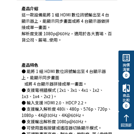
產品介紹
這一款設備能將 1 組 HDMI 數位訊號輸出至 4 台
顯示器上，能顯示同步畫面或將 4 台顯示器做拼
接成單一畫面。
解析度支援 1080p@60Hz，適用於各大賣場、百
貨公司、展場...使用。
list_alt
產品特色
詢價
清單
● 能將 1 組 HDMI 數位訊號輸出至 4 台顯示器
0
上，能顯示同步畫面
或將 4 台顯示器拼接成單一畫面。
compare
● 支援電視牆模式 ( 2x1、3x1、4x1、1x2、
商品
1x3、1x4、2x2 )。
比較
● 輸入支援 HDMI 2.0、HDCP 2.2。
0
● 支援輸入解析度 480i、480p、576p、720p、
1080p、4K@30Hz、4K@60Hz。
north
● 支援輸出解析度 1080p@60Hz。
回頂部
● 可使用面板按鍵或遙控器切換顯示模式。