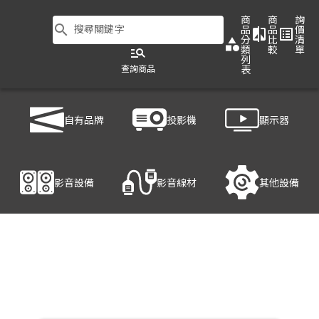
商
商
詢
search
搜尋關鍵字
品
品
價
compare
list_alt
分
比
清
category
類
較
單
manage_search
列
查詢商品
表
商品列表
/
影音設備
/
影音處理設備
/
HANWELL 捍衛科技 VW-B104H
自有品牌
投影機
顯示器
產品細節
影音設備
影音線材
其他設備