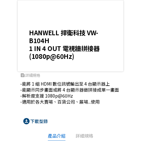
HANWELL 捍衛科技 VW-
B104H
1 IN 4 OUT 電視牆拼接器
(1080p@60Hz)
詳細規格
feed
-能將 1 組 HDMI 數位訊號輸出至 4 台顯示器上

-能顯示同步畫面或將 4 台顯示器做拼接成單一畫面

-解析度支援 1080p@60Hz

download_for_offline
下載型錄
產品介紹
詳細規格